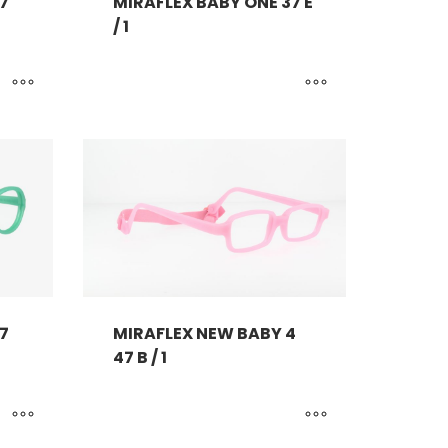
7
MIRAFLEX BABY ONE 37 E
/ 1
7
MIRAFLEX NEW BABY 4
47 B / 1