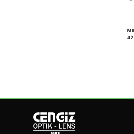
MI
47 