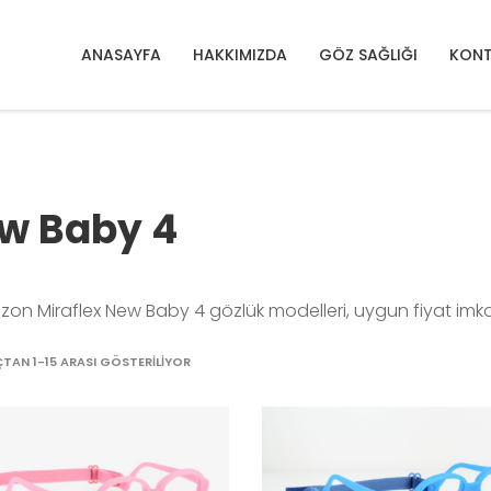
EW BABY 4
ANASAYFA
HAKKIMIZDA
GÖZ SAĞLIĞI
KONT
w Baby 4
zon Miraflex New Baby 4 gözlük modelleri, uygun fiyat imkan
TAN 1-15 ARASI GÖSTERILIYOR