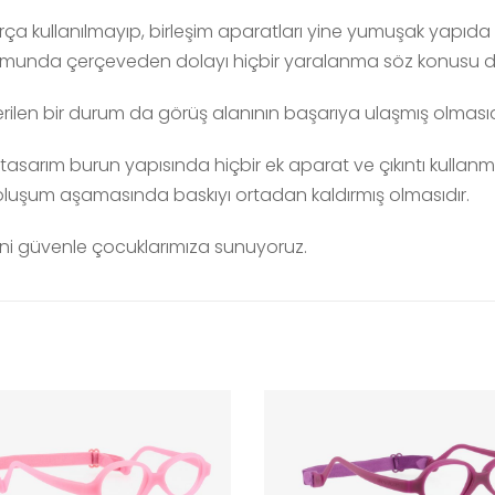
ça kullanılmayıp, birleşim aparatları yine yumuşak yapıd
unda çerçeveden dolayı hiçbir yaralanma söz konusu değ
ilen bir durum da görüş alanının başarıya ulaşmış olmasıd
 tasarım burun yapısında hiçbir ek aparat ve çıkıntı kull
 oluşum aşamasında baskıyı ortadan kaldırmış olmasıdır.
erini güvenle çocuklarımıza sunuyoruz.