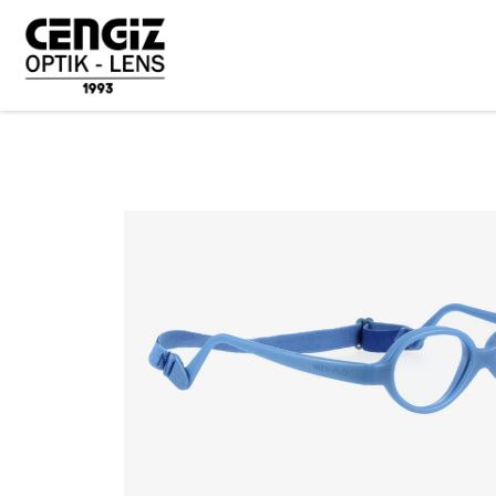
ANASAYFA
ÜRÜNLER
ÇOCUK GÖZLÜKLERİ
MIRAFLEX
N