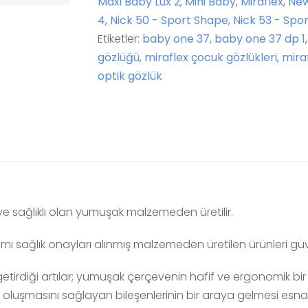
Maxi Baby Lux 2
,
Mini Baby
,
Miraflex
,
New
4
,
Nick 50 - Sport Shape
,
Nick 53 - Spo
Etiketler:
baby one 37
,
baby one 37 dp 1
gözlüğü
,
miraflex çocuk gözlükleri
,
mira
optik gözlük
u ve sağlıklı olan yumuşak malzemeden üretilir.
 sağlık onayları alınmış malzemeden üretilen ürünleri güven
etirdiği artılar; yumuşak çerçevenin hafif ve ergonomik bi
luşmasını sağlayan bileşenlerinin bir araya gelmesi esna