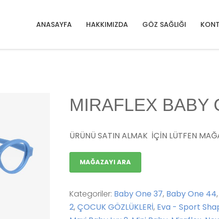
ICKI 48 - SPORT SHAPE
MIRAFLEX BABY ONE 37 DP / 1
ANASAYFA
HAKKIMIZDA
GÖZ SAĞLIĞI
KONT
MIRAFLEX BABY O
ÜRÜNÜ SATIN ALMAK İÇİN LÜTFEN MAĞA
MAĞAZAYI ARA
Kategoriler:
Baby One 37
,
Baby One 44
2
,
ÇOCUK GÖZLÜKLERİ
,
Eva - Sport Sha