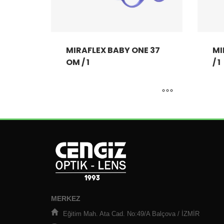
MIRAFLEX BABY ONE 37
MI
OM / 1
/ 1
MERKEZ
Eğitim Mah. Ata Cad. No:49/A Balçova / İZMİR