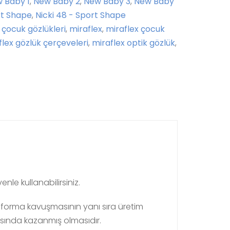
 Baby 1
,
New Baby 2
,
New Baby 3
,
New Baby
rt Shape
,
Nicki 48 - Sport Shape
,
çocuk gözlükleri
,
miraflex
,
miraflex çocuk
flex gözlük çerçeveleri
,
miraflex optik gözlük
,
le kullanabilirsiniz.
r forma kavuşmasının yanı sıra üretim
sında kazanmış olmasıdır.