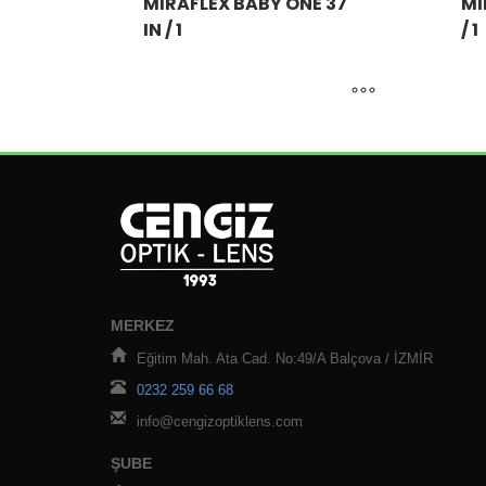
MIRAFLEX BABY ONE 37
MI
IN / 1
/ 1
MERKEZ
Eğitim Mah. Ata Cad. No:49/A Balçova / İZMİR
0232 259 66 68
info@cengizoptiklens.com
ŞUBE