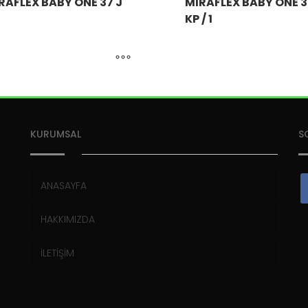
RAFLEX BABY ONE 37 J
MIRAFLEX BABY ONE 3
KP / 1
KURUMSAL
S
ANASAYFA
HAKKIMIZDA
İLETİŞİM