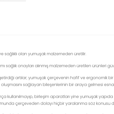
u ve sağlıklı olan yumuşak malzemeden üretilir.
 sağlık onayları alınmış malzemeden üretilen ürünleri güven
etirdiği artılar; yumuşak çerçevenin hafif ve ergonomik bi
luşmasını sağlayan bileşenlerinin bir araya gelmesi esna
ça kullanılmayıp, birleşim aparatları yine yumuşak yapıd
unda çerçeveden dolayı hiçbir yaralanma söz konusu değ