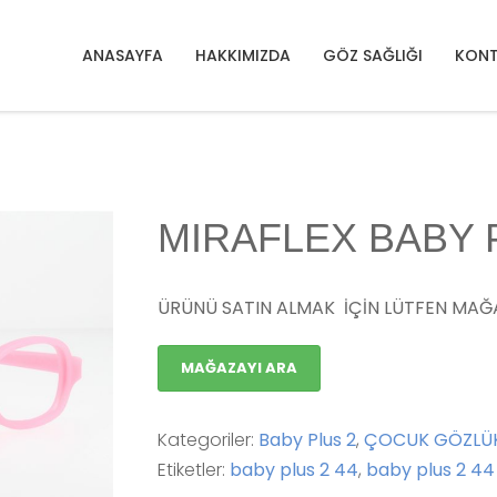
ABY PLUS 2
MIRAFLEX BABY PLUS 2 44 B / 1
ANASAYFA
HAKKIMIZDA
GÖZ SAĞLIĞI
KONT
MIRAFLEX BABY PL
ÜRÜNÜ SATIN ALMAK İÇİN LÜTFEN MAĞA
MAĞAZAYI ARA
Kategoriler:
Baby Plus 2
,
ÇOCUK GÖZLÜK
Etiketler:
baby plus 2 44
,
baby plus 2 44 