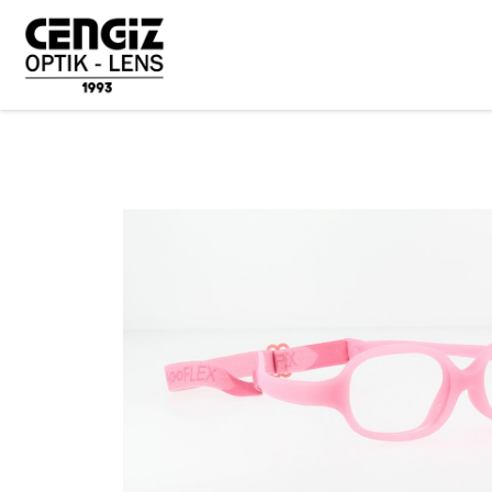
ANASAYFA
ÜRÜNLER
ÇOCUK GÖZLÜKLERİ
MIRAFLEX
B