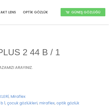
GÜNEŞ GÖZLÜĞÜ
AKT LENS
OPTİK GÖZLÜK
US 2 44 B / 1
ZAMIZI ARAYINIZ.
LERİ
,
Miraflex
b 1
,
çocuk gözlükleri
,
miraflex
,
optik gözlük