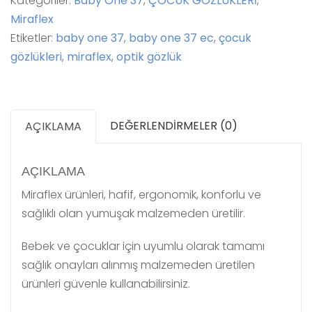
Kategoriler:
Baby One 37
,
ÇOCUK GÖZLÜKLERİ
,
Miraflex
Etiketler:
baby one 37
,
baby one 37 ec
,
çocuk
gözlükleri
,
miraflex
,
optik gözlük
DEĞERLENDIRMELER (0)
AÇIKLAMA
AÇIKLAMA
Miraflex ürünleri, hafif, ergonomik, konforlu ve
sağlıklı olan yumuşak malzemeden üretilir.
Bebek ve çocuklar için uyumlu olarak tamamı
sağlık onayları alınmış malzemeden üretilen
ürünleri güvenle kullanabilirsiniz.