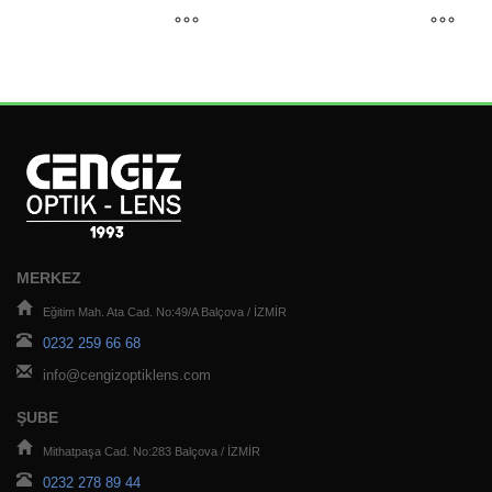
MERKEZ
Eğitim Mah. Ata Cad. No:49/A Balçova / İZMİR
0232 259 66 68
info@cengizoptiklens.com
ŞUBE
Mithatpaşa Cad. No:283 Balçova / İZMİR
0232 278 89 44