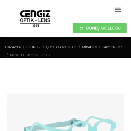
GÜNEŞ GÖZLÜĞÜ
ANASAYFA
ÜRÜNLER
ÇOCUK GÖZLÜKLERİ
MIRAFLEX
BABY ONE 37
MIRAFLEX BABY ONE 37 EC