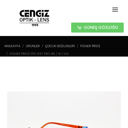
GÜNEŞ GÖZLÜĞÜ
ANASAYFA
ÜRÜNLER
ÇOCUK GÖZLÜKLERİ
FISHER PRICE
FISHER PRICE FPV 037 582 46 / 14 / 120