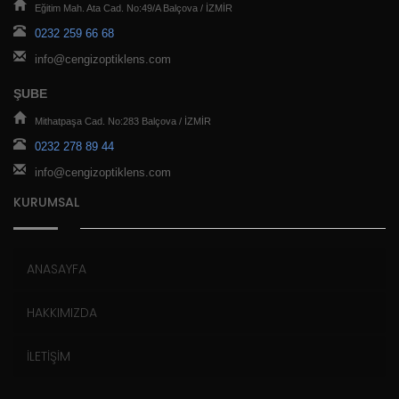
Eğitim Mah. Ata Cad. No:49/A Balçova / İZMİR
0232 259 66 68
info@cengizoptiklens.com
ŞUBE
Mithatpaşa Cad. No:283 Balçova / İZMİR
0232 278 89 44
info@cengizoptiklens.com
KURUMSAL
ANASAYFA
HAKKIMIZDA
İLETİŞİM