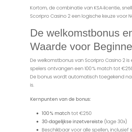
Kortom, de combinatie van KSA‑licentie, sne
Scoripro Casino 2 een logische keuze voor 
De welkomstbonus en 
Waarde voor Beginne
De welkomstbonus van Scoripro Casino 2 is
spelers ontvangen een 100 % match tot €250,
De bonus wordt automatisch toegekend na de
is.
Kernpunten van de bonus:
100 % match
tot €250
30‑dagelijkse inzetvereiste
(lage 30x)
Beschikbaar voor alle spellen, inclusief 