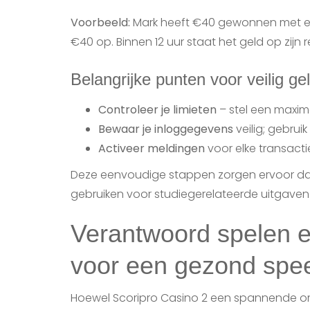
Voorbeeld:
Mark heeft €40 gewonnen met een f
€40 op. Binnen 12 uur staat het geld op zijn
Belangrijke punten voor veilig g
Controleer je limieten
– stel een maxim
Bewaar je inloggegevens
veilig; gebru
Activeer meldingen
voor elke transact
Deze eenvoudige stappen zorgen ervoor dat j
gebruiken voor studiegerelateerde uitgaven
Verantwoord spelen e
voor een gezond spe
Hoewel Scoripro Casino 2 een spannende omg