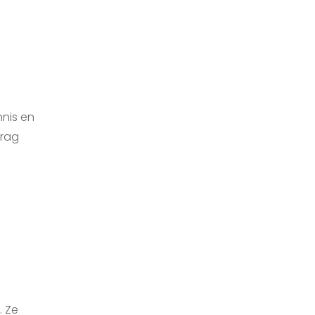
nnis en
drag
. Ze