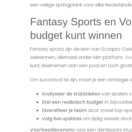
een veilige springplank voor elke Nederlands
Fantasy Sports en Voe
budget kunt winnen
Fantasy sports zijn de kern van Scoripro Cas
wielrennen, allemaal onder één platform. V
kunt deelnemen aan een pool en toch grote 
Om succesvol te zijn, moet je een strategie v
Analyseer de statistieken
van spelers vó
Stel een realistisch budget
in; bijvoorb
Diversifieer je team
door zowel top‑spe
Volg live‑updates
om tijdig wissels door
Voorbeeldscenario:
Lisa, een derdejaars stud