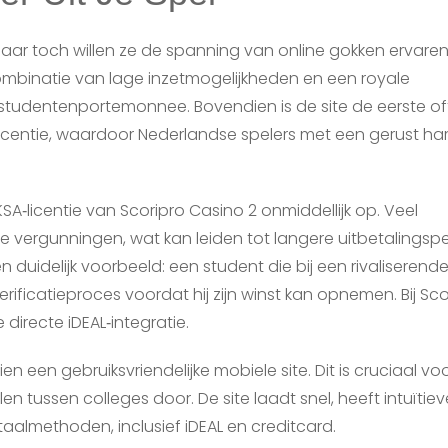
r toch willen ze de spanning van online gokken ervaren
combinatie van lage inzetmogelijkheden en een royale
studentenportemonnee. Bovendien is de site de eerste off
icentie, waardoor Nederlandse spelers met een gerust har
KSA‑licentie van Scoripro Casino 2 onmiddellijk op. Veel
 vergunningen, wat kan leiden tot langere uitbetalingsp
 duidelijk voorbeeld: een student die bij een rivaliserende
rificatieproces voordat hij zijn winst kan opnemen. Bij Sco
 directe iDEAL‑integratie.
n een gebruiksvriendelijke mobiele site. Dit is cruciaal vo
 tussen colleges door. De site laadt snel, heeft intuïtiev
taalmethoden, inclusief iDEAL en creditcard.