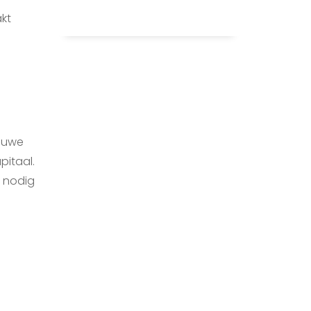
akt
ieuwe
pitaal.
e nodig