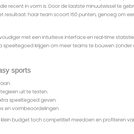
ie recent in vorm is. Door de laatste minuutwissel te gebr
et resultaat: haar team scoort 150 punten, genoeg om ee
udiger met een intuïtieve interface en real‑time statistie
ra speeltegoed krijgen om meer teams te bouwen zonder 
asy sports
raan.
egieën uit te testen.
xtra speeltegoed geven.
es en vormbeoordelingen.
 klein budget toch competitief meedoen en profiteren va