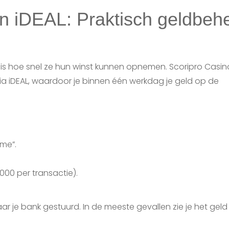
en iDEAL: Praktisch geldbeh
is hoe snel ze hun winst kunnen opnemen. Scoripro Casin
via iDEAL, waardoor je binnen één werkdag je geld op de
me”.
00 per transactie).
ar je bank gestuurd. In de meeste gevallen zie je het geld