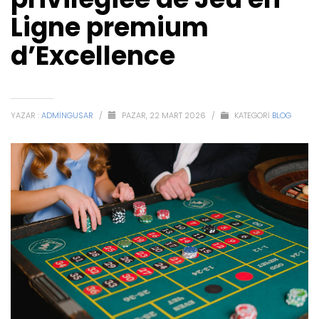
Ligne premium
d’Excellence
YAZAR :
ADMINGUSAR
/
PAZAR, 22 MART 2026
/
KATEGORI
BLOG