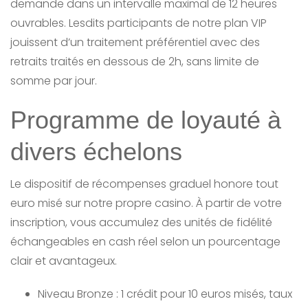
demande dans un intervalle maximal de 12 heures
ouvrables. Lesdits participants de notre plan VIP
jouissent d’un traitement préférentiel avec des
retraits traités en dessous de 2h, sans limite de
somme par jour.
Programme de loyauté à
divers échelons
Le dispositif de récompenses graduel honore tout
euro misé sur notre propre casino. À partir de votre
inscription, vous accumulez des unités de fidélité
échangeables en cash réel selon un pourcentage
clair et avantageux.
Niveau Bronze : 1 crédit pour 10 euros misés, taux