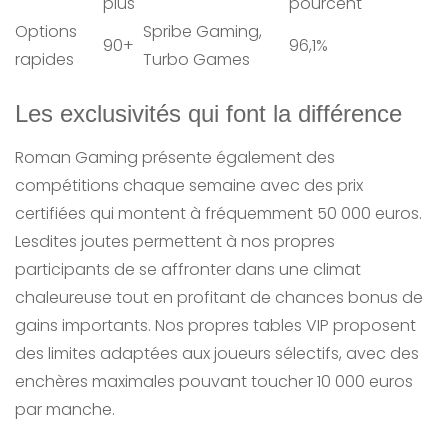
plus
pourcent
Options
Spribe Gaming,
90+
96,1%
rapides
Turbo Games
Les exclusivités qui font la différence
Roman Gaming présente également des
compétitions chaque semaine avec des prix
certifiées qui montent à fréquemment 50 000 euros.
Lesdites joutes permettent à nos propres
participants de se affronter dans une climat
chaleureuse tout en profitant de chances bonus de
gains importants. Nos propres tables VIP proposent
des limites adaptées aux joueurs sélectifs, avec des
enchères maximales pouvant toucher 10 000 euros
par manche.