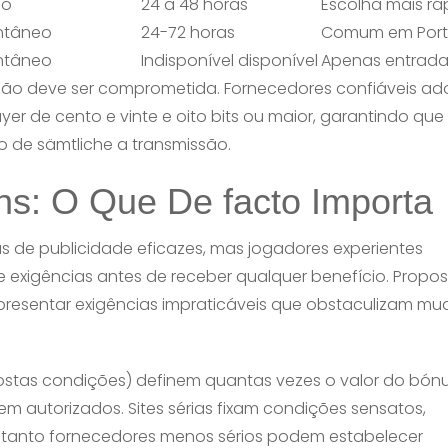
do
24 a 48 horas
Escolha mais rá
ntâneo
24-72 horas
Comum em Port
ntâneo
Indisponível disponível
Apenas entrada
não deve ser comprometida. Fornecedores confiáveis a
yer de cento e vinte e oito bits ou maior, garantindo qu
 de sämtliche a transmissão.
ns: O Que De facto Importa
 de publicidade eficazes, mas jogadores experientes
 exigências antes de receber qualquer benefício. Propo
resentar exigências impraticáveis que obstaculizam m
postas condições) definem quantas vezes o valor do bón
m autorizados. Sites sérias fixam condições sensatos,
tretanto fornecedores menos sérios podem estabelecer