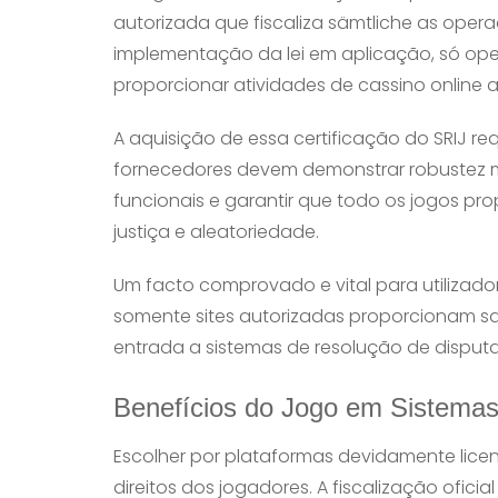
autorizada que fiscaliza sämtliche as oper
implementação da lei em aplicação, só op
proporcionar atividades de cassino online 
A aquisição de essa certificação do SRIJ re
fornecedores devem demonstrar robustez 
funcionais e garantir que todo os jogos 
justiça e aleatoriedade.
Um facto comprovado e vital para utilizad
somente sites autorizadas proporcionam s
entrada a sistemas de resolução de disput
Benefícios do Jogo em Sistema
Escolher por plataformas devidamente lice
direitos dos jogadores. A fiscalização ofic