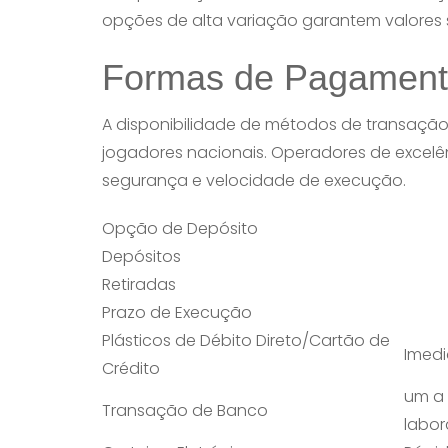
opções de alta variação garantem valores 
Formas de Pagamento
A disponibilidade de métodos de transação 
jogadores nacionais. Operadores de excel
segurança e velocidade de execução.
Opção de Depósito
Depósitos
Retiradas
Prazo de Execução
Plásticos de Débito Direto/Cartão de
Imedi
Crédito
um a 
Transação de Banco
labor