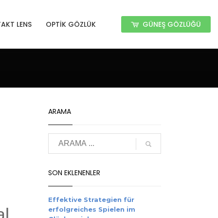
GÜNEŞ GÖZLÜĞÜ
AKT LENS
OPTİK GÖZLÜK
ARAMA
SON EKLENENLER
Effektive Strategien für
al
erfolgreiches Spielen im