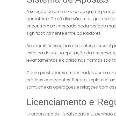
A seleção de uma serviço de gaming virtua
garantem não só diversão, mas igualmente p
encontram um mercado cada período mais c
significativamente entre operadores.
Ao examinar escolhas existentes, é crucia
estética do site. A reputação da empresa, r
levantamentos e clareza nas normas são fato
Como prestadores empenhados com a excel
práticas consistentes. Por isto, implemen
sämtliche as operações e relações com os 
Licenciamento e Reg
O Organismo de Fiscalização e Supervisão d