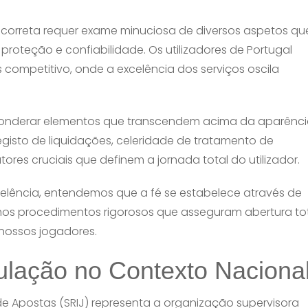
l correta requer exame minuciosa de diversos aspetos qu
roteção e confiabilidade. Os utilizadores de Portugal
ompetitivo, onde a excelência dos serviços oscila
l ponderar elementos que transcendem acima da aparênc
egisto de liquidações, celeridade de tratamento de
res cruciais que definem a jornada total do utilizador.
ência, entendemos que a fé se estabelece através de
tamos procedimentos rigorosos que asseguram abertura to
nossos jogadores.
ulação no Contexto Naciona
e Apostas (SRIJ) representa a organização supervisora