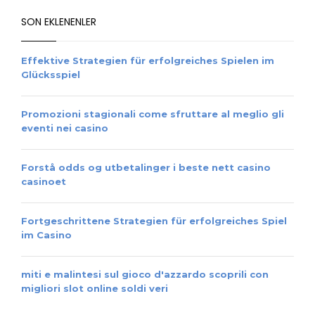
SON EKLENENLER
Effektive Strategien für erfolgreiches Spielen im
Glücksspiel
Promozioni stagionali come sfruttare al meglio gli
eventi nei casino
Forstå odds og utbetalinger i beste nett casino
casinoet
Fortgeschrittene Strategien für erfolgreiches Spiel
im Casino
miti e malintesi sul gioco d'azzardo scoprili con
migliori slot online soldi veri