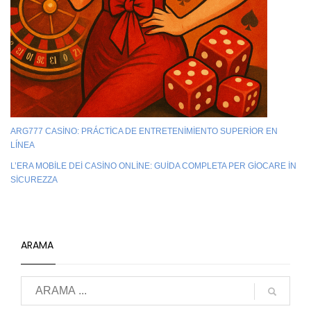
ARG777 CASINO: PRÁCTICA DE ENTRETENIMIENTO SUPERIOR EN
LÍNEA
L’ERA MOBILE DEI CASINO ONLINE: GUIDA COMPLETA PER GIOCARE IN
SICUREZZA
ARAMA