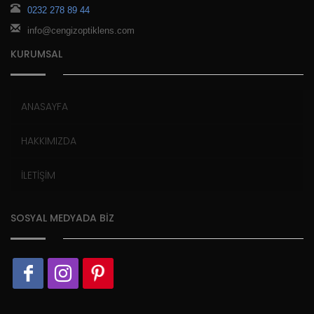
0232 278 89 44
info@cengizoptiklens.com
KURUMSAL
ANASAYFA
HAKKIMIZDA
İLETİŞİM
SOSYAL MEDYADA BİZ