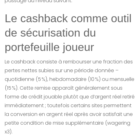
passage au niveau suivant.
Le cashback comme outil
de sécurisation du
portefeuille joueur
Le cashback consiste à rembourser une fraction des
pertes nettes subies sur une période donnée –
quotidienne (5 %), hebdomadaire (10 %) ou mensuelle
(15 %). Cette remise apparaît généralement sous
forme de crédit jouable plutôt que d’argent réel retiré
immédiatement ; toutefois certains sites permettent
la conversion en argent réel après avoir satisfait une
petite condition de mise supplémentaire (wagering
x3).