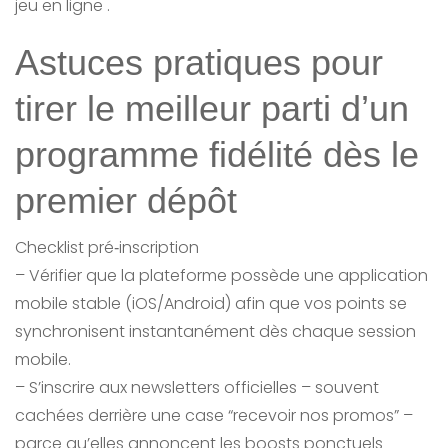
jeu en ligne .
Astuces pratiques pour
tirer le meilleur parti d’un
programme fidélité dès le
premier dépôt
Checklist pré‑inscription
– Vérifier que la plateforme possède une application
mobile stable (iOS/Android) afin que vos points se
synchronisent instantanément dès chaque session
mobile.
– S’inscrire aux newsletters officielles – souvent
cachées derrière une case “recevoir nos promos” –
parce qu’elles annoncent les boosts ponctuels