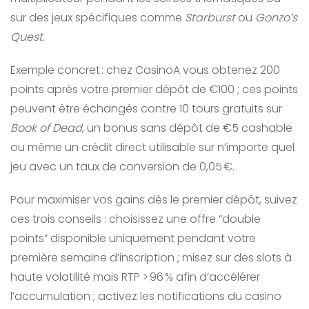
sur des jeux spécifiques comme
Starburst
ou
Gonzo’s
Quest
.
Exemple concret : chez CasinoA vous obtenez 200
points après votre premier dépôt de €100 ; ces points
peuvent être échangés contre 10 tours gratuits sur
Book of Dead
, un bonus sans dépôt de €5 cashable
ou même un crédit direct utilisable sur n’importe quel
jeu avec un taux de conversion de 0,05 €.
Pour maximiser vos gains dès le premier dépôt, suivez
ces trois conseils : choisissez une offre “double
points” disponible uniquement pendant votre
première semaine d’inscription ; misez sur des slots à
haute volatilité mais RTP > 96 % afin d’accélérer
l’accumulation ; activez les notifications du casino