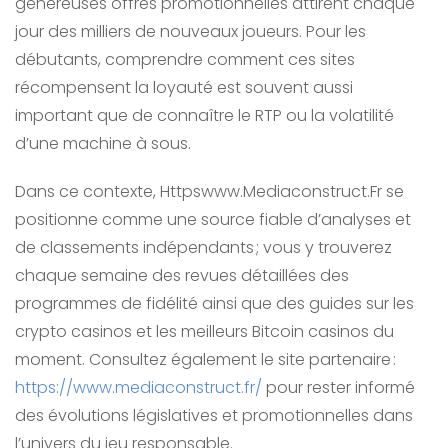
généreuses offres promotionnelles attirent chaque
jour des milliers de nouveaux joueurs. Pour les
débutants, comprendre comment ces sites
récompensent la loyauté est souvent aussi
important que de connaître le RTP ou la volatilité
d’une machine à sous.
Dans ce contexte, Httpswww.Mediaconstruct.Fr se
positionne comme une source fiable d’analyses et
de classements indépendants ; vous y trouverez
chaque semaine des revues détaillées des
programmes de fidélité ainsi que des guides sur les
crypto casinos et les meilleurs Bitcoin casinos du
moment. Consultez également le site partenaire :
https://www.mediaconstruct.fr/
pour rester informé
des évolutions législatives et promotionnelles dans
l’univers du jeu responsable.