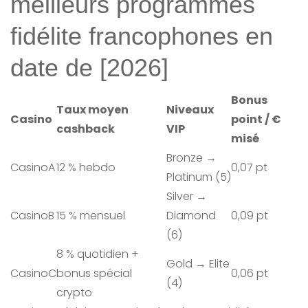
meilleurs programmes
fidélite francophones en
date de [2026]
Bonus
Taux moyen
Niveaux
Casino
point / €
cashback
VIP
misé
Bronze →
CasinoA
12 % hebdo
0,07 pt
Platinum (5)
Silver →
CasinoB
15 % mensuel
Diamond
0,09 pt
(6)
8 % quotidien +
Gold → Elite
CasinoC
bonus spécial
0,06 pt
(4)
crypto