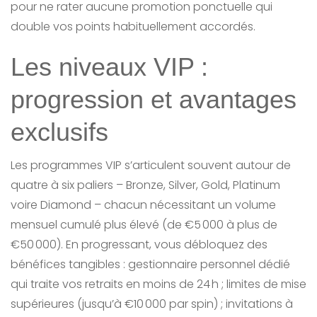
pour ne rater aucune promotion ponctuelle qui
double vos points habituellement accordés.
Les niveaux VIP :
progression et avantages
exclusifs
Les programmes VIP s’articulent souvent autour de
quatre à six paliers – Bronze, Silver, Gold, Platinum
voire Diamond – chacun nécessitant un volume
mensuel cumulé plus élevé (de €5 000 à plus de
€50 000). En progressant, vous débloquez des
bénéfices tangibles : gestionnaire personnel dédié
qui traite vos retraits en moins de 24 h ; limites de mise
supérieures (jusqu’à €10 000 par spin) ; invitations à