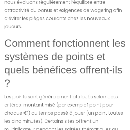
nous évaluons régulièrement l’équilibre entre
attractivité du bonus et exigences de wagering afin
d’éviter les pièges courants chez les nouveaux
joueurs.
Comment fonctionnent les
systèmes de points et
quels bénéfices offrent‑ils
?
Les points sont généralement attribués selon deux
critères : montant misé (par exemple 1 point pour
chaque €1) ou temps passé à jouer (un point toutes
les cinq minutes). Certains sites offrent un
multiplicateur pendant les soirées thématiques ou