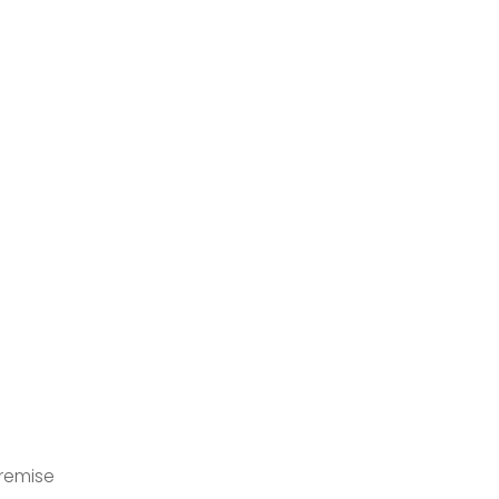
remise