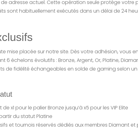
t de adresse actuel. Cette opération seule protège votre pr
raits sont habituellement exécutés dans un délai de 24 heu
clusifs
te mise placée sur notre site. Dès votre adhésion, vous en
échelons évolutifs : Bronze, Argent, Or, Platine, Diaman
dits de fidélité échangeables en solde de gaming selon un
atut
e x1 pour le palier Bronze jusqu’à x5 pour les VIP Elite
partir du statut Platine
fs et tournois réservés dédiés aux membres Diamant et 