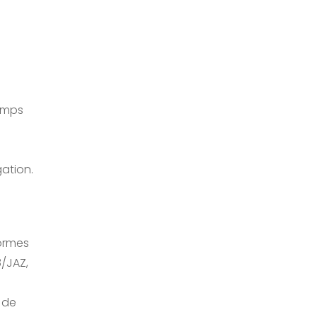
temps
ation.
normes
8/JAZ,
 de