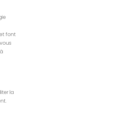
gie
et font
 vous
 à
ter la
nt.