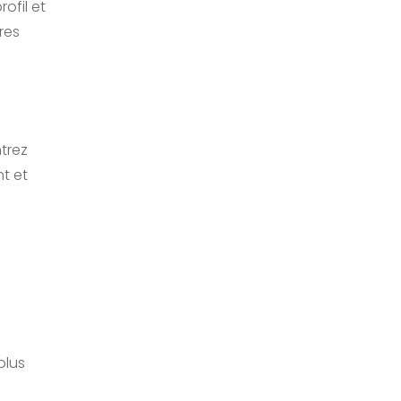
ofil et
res
trez
t et
plus