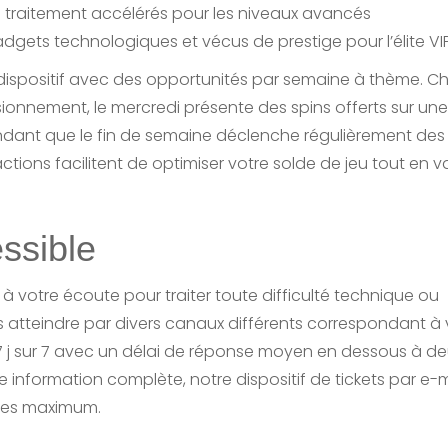
de traitement accélérés pour les niveaux avancés
ets technologiques et vécus de prestige pour l’élite VI
 dispositif avec des opportunités par semaine à thème. 
onnement, le mercredi présente des spins offerts sur une
ant que le fin de semaine déclenche régulièrement des
tions facilitent de optimiser votre solde de jeu tout en v
essible
à votre écoute pour traiter toute difficulté technique ou
 atteindre par divers canaux différents correspondant à
t 7 j sur 7 avec un délai de réponse moyen en dessous à de
 information complète, notre dispositif de tickets par e-m
res maximum.