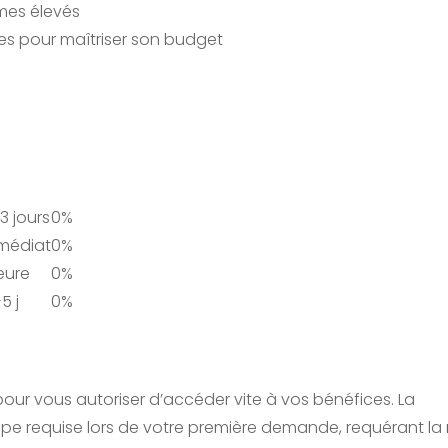
umes élevés
s pour maîtriser son budget
 3 jours
0%
mmédiat
0%
heure
0%
5 j
0%
pour vous autoriser d’accéder vite à vos bénéfices. La
e requise lors de votre première demande, requérant la 