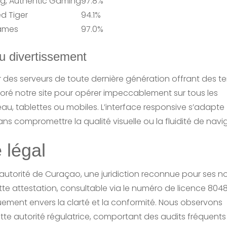
g, Authentic Gaming
97.8%
d Tiger
94.1%
Games
97.0%
u divertissement
 des serveurs de toute dernière génération offrant des 
ré notre site pour opérer impeccablement sur tous les
reau, tablettes ou mobiles. L’interface responsive s’adapte
 compromettre la qualité visuelle ou la fluidité de navig
 légal
l’autorité de Curaçao, une juridiction reconnue pour ses 
tte attestation, consultable via le numéro de licence 804
ement envers la clarté et la conformité. Nous observons
tte autorité régulatrice, comportant des audits fréquents