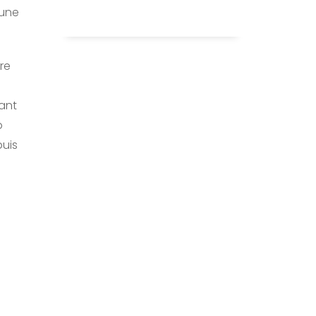
 une
re
nant
o
puis