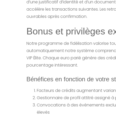
d’une justificatif d’identité et d’un documen
accélère les transactions suivantes. Les ret
ouvrables après confirmation.
Bonus et privilèges ex
Notre programme de fidélisation valorise tou
automatiquement notre système comprenant 6 
VIP Élite. Chaque euro parié génère des cré
pourcentage intéressant.
Bénéfices en fonction de votre st
Facteurs de crédits augmentant variant d
Gestionnaire de profil attitré assigné à 
Convocations à des événements exclusi
élevés