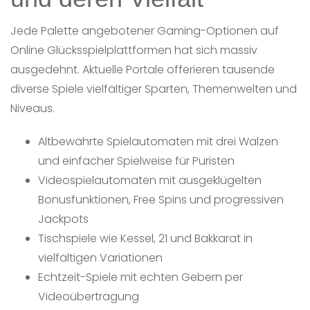
Jede Palette angebotener Gaming-Optionen auf
Online Glücksspielplattformen hat sich massiv
ausgedehnt. Aktuelle Portale offerieren tausende
diverse Spiele vielfältiger Sparten, Themenwelten und
Niveaus.
Altbewährte Spielautomaten mit drei Walzen
und einfacher Spielweise für Puristen
Videospielautomaten mit ausgeklügelten
Bonusfunktionen, Free Spins und progressiven
Jackpots
Tischspiele wie Kessel, 21 und Bakkarat in
vielfältigen Variationen
Echtzeit-Spiele mit echten Gebern per
Videoübertragung