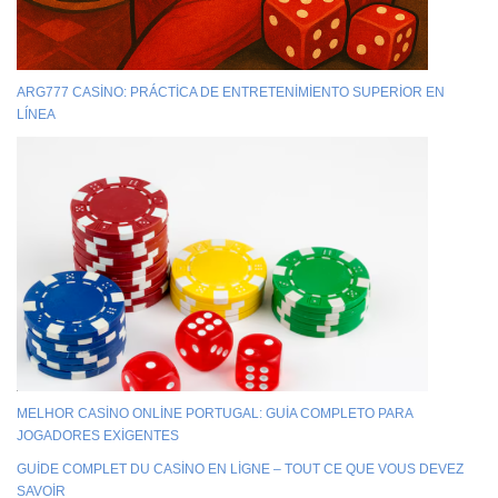
ARG777 CASINO: PRÁCTICA DE ENTRETENIMIENTO SUPERIOR EN
LÍNEA
MELHOR CASINO ONLINE PORTUGAL: GUIA COMPLETO PARA
JOGADORES EXIGENTES
GUIDE COMPLET DU CASINO EN LIGNE – TOUT CE QUE VOUS DEVEZ
SAVOIR