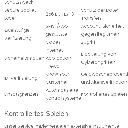
Schutzzweck
Secure Socket
Schutz der Daten-
256 Bit TLS 1.3
Layer
Transfers
SMS-/App-
Account-Sicherheit
Zweistufige
gestützte
gegen illegitimen
Verifizierung
Codes
Zugriff
Internet
Blockierung von
Sicherheitsmauern
Application
Cyberangriffen
Firewall
Know Your
Geldwäscheprävent
ID-Verifizierung
Customer
und Altersverifikation
Automatisierte
Einsatzgrenzen
Kontrolliertes Spielen
Kontrollsysteme
Kontrolliertes Spielen
Unser Service implementieren extensive Instrumente