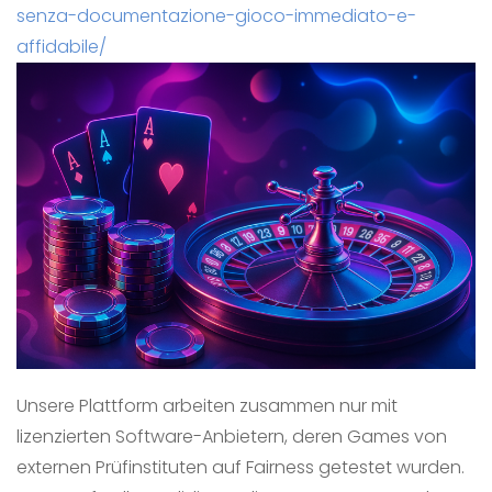
senza-documentazione-gioco-immediato-e-
affidabile/
Unsere Plattform arbeiten zusammen nur mit
lizenzierten Software-Anbietern, deren Games von
externen Prüfinstituten auf Fairness getestet wurden.