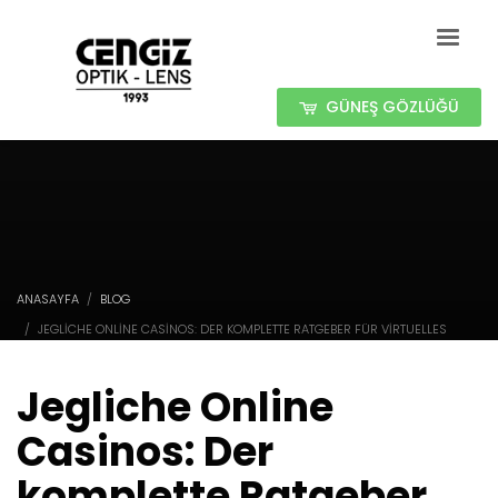
GÜNEŞ GÖZLÜĞÜ
ANASAYFA
BLOG
JEGLICHE ONLINE CASINOS: DER KOMPLETTE RATGEBER FÜR VIRTUELLES
GLÜCKSSPIEL
Jegliche Online
Casinos: Der
komplette Ratgeber