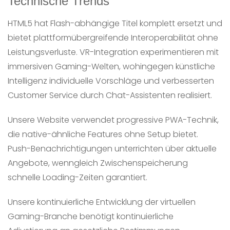
Technische Trends
HTML5 hat Flash-abhängige Titel komplett ersetzt und
bietet plattformübergreifende Interoperabilität ohne
Leistungsverluste. VR-Integration experimentieren mit
immersiven Gaming-Welten, wohingegen künstliche
Intelligenz individuelle Vorschläge und verbesserten
Customer Service durch Chat-Assistenten realisiert.
Unsere Website verwendet progressive PWA-Technik,
die native-ähnliche Features ohne Setup bietet.
Push-Benachrichtigungen unterrichten über aktuelle
Angebote, wenngleich Zwischenspeicherung
schnelle Loading-Zeiten garantiert.
Unsere kontinuierliche Entwicklung der virtuellen
Gaming-Branche benötigt kontinuierliche