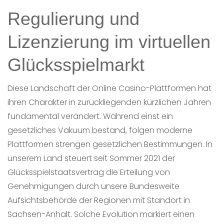
Regulierung und
Lizenzierung im virtuellen
Glücksspielmarkt
Diese Landschaft der Online Casino-Plattformen hat
ihren Charakter in zurückliegenden kürzlichen Jahren
fundamental verändert. Während einst ein
gesetzliches Vakuum bestand, folgen moderne
Plattformen strengen gesetzlichen Bestimmungen. In
unserem Land steuert seit Sommer 2021 der
Glücksspielstaatsvertrag die Erteilung von
Genehmigungen durch unsere Bundesweite
Aufsichtsbehörde der Regionen mit Standort in
Sachsen-Anhalt. Solche Evolution markiert einen