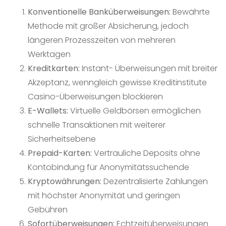
Konventionelle Banküberweisungen:
Bewährte
Methode mit großer Absicherung, jedoch
längeren Prozesszeiten von mehreren
Werktagen
Kreditkarten:
Instant- Überweisungen mit breiter
Akzeptanz, wenngleich gewisse Kreditinstitute
Casino-Überweisungen blockieren
E-Wallets:
Virtuelle Geldbörsen ermöglichen
schnelle Transaktionen mit weiterer
Sicherheitsebene
Prepaid-Karten:
Vertrauliche Deposits ohne
Kontobindung für Anonymitätssuchende
Kryptowährungen:
Dezentralisierte Zahlungen
mit höchster Anonymität und geringen
Gebühren
Sofortüberweisungen:
Echtzeitüberweisungen