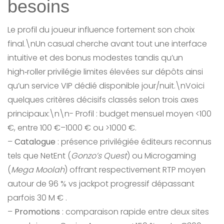
besoins
Le profil du joueur influence fortement son choix
final.\nUn casual cherche avant tout une interface
intuitive et des bonus modestes tandis qu’un
high‑roller privilégie limites élevées sur dépôts ainsi
qu’un service VIP dédié disponible jour/nuit.\nVoici
quelques critères décisifs classés selon trois axes
principaux:\n\n- Profil : budget mensuel moyen <100
€, entre 100 €–1000 € ou >1000 €.
–
Catalogue
: présence privilégiée éditeurs reconnus
tels que NetEnt (
Gonzo’s Quest
) ou Microgaming
(
Mega Moolah
) offrant respectivement RTP moyen
autour de 96 % vs jackpot progressif dépassant
parfois 30 M € .
–
Promotions
: comparaison rapide entre deux sites