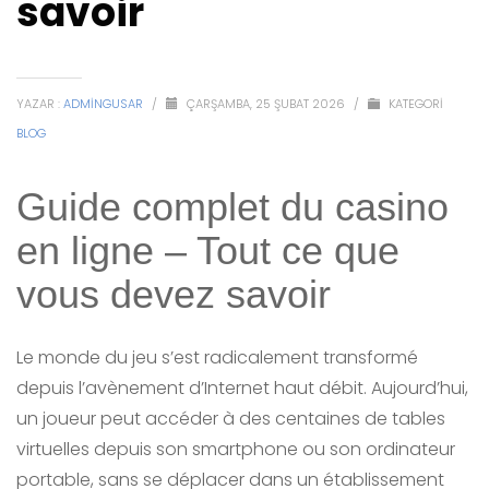
savoir
YAZAR :
ADMINGUSAR
/
ÇARŞAMBA, 25 ŞUBAT 2026
/
KATEGORI
BLOG
Guide complet du casino
en ligne – Tout ce que
vous devez savoir
Le monde du jeu s’est radicalement transformé
depuis l’avènement d’Internet haut débit. Aujourd’hui,
un joueur peut accéder à des centaines de tables
virtuelles depuis son smartphone ou son ordinateur
portable, sans se déplacer dans un établissement