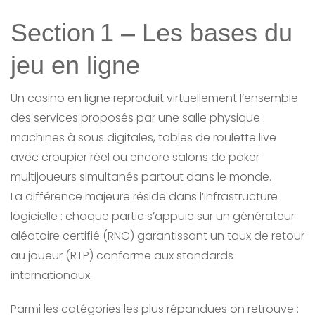
Section 1 – Les bases du
jeu en ligne
Un casino en ligne reproduit virtuellement l’ensemble
des services proposés par une salle physique :
machines à sous digitales, tables de roulette live
avec croupier réel ou encore salons de poker
multijoueurs simultanés partout dans le monde.
La différence majeure réside dans l’infrastructure
logicielle : chaque partie s’appuie sur un générateur
aléatoire certifié (RNG) garantissant un taux de retour
au joueur (RTP) conforme aux standards
internationaux.
Parmi les catégories les plus répandues on retrouve :