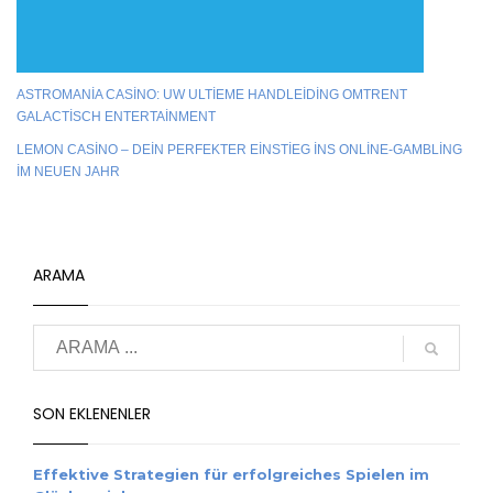
ASTROMANIA CASINO: UW ULTIEME HANDLEIDING OMTRENT
GALACTISCH ENTERTAINMENT
LEMON CASINO – DEIN PERFEKTER EINSTIEG INS ONLINE‑GAMBLING
IM NEUEN JAHR
ARAMA
SON EKLENENLER
Effektive Strategien für erfolgreiches Spielen im