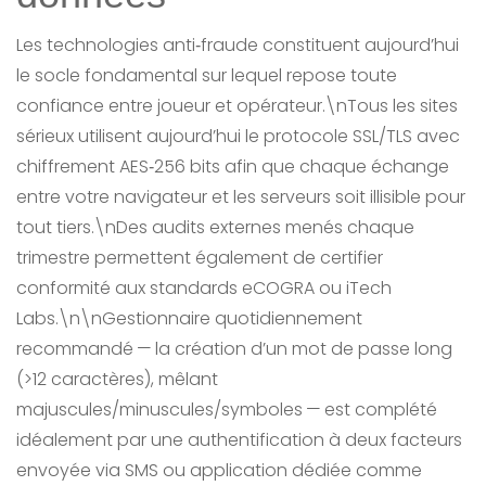
Les technologies anti‑fraude constituent aujourd’hui
le socle fondamental sur lequel repose toute
confiance entre joueur et opérateur.\nTous les sites
sérieux utilisent aujourd’hui le protocole SSL/TLS avec
chiffrement AES‑256 bits afin que chaque échange
entre votre navigateur et les serveurs soit illisible pour
tout tiers.\nDes audits externes menés chaque
trimestre permettent également de certifier
conformité aux standards eCOGRA ou iTech
Labs.\n\nGestionnaire quotidiennement
recommandé — la création d’un mot de passe long
(>12 caractères), mêlant
majuscules/minuscules/symboles — est complété
idéalement par une authentification à deux facteurs
envoyée via SMS ou application dédiée comme