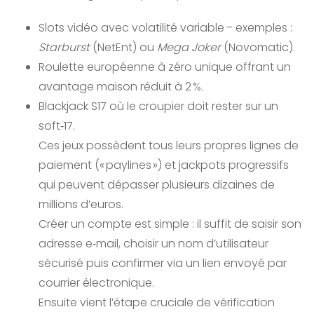
Slots vidéo avec volatilité variable – exemples :
Starburst
(NetEnt) ou
Mega Joker
(Novomatic).
Roulette européenne à zéro unique offrant un
avantage maison réduit à 2 %.
Blackjack S17 où le croupier doit rester sur un
soft‑17.
Ces jeux possèdent tous leurs propres lignes de
paiement (« paylines ») et jackpots progressifs
qui peuvent dépasser plusieurs dizaines de
millions d’euros.
Créer un compte est simple : il suffit de saisir son
adresse e‑mail, choisir un nom d’utilisateur
sécurisé puis confirmer via un lien envoyé par
courrier électronique.
Ensuite vient l’étape cruciale de vérification