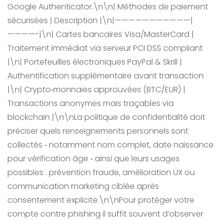
Google Authenticator.\n\n| Méthodes de paiement
sécurisées | Description |\n|———————————|
————-|\n| Cartes bancaires Visa/MasterCard |
Traitement immédiat via serveur PCI DSS compliant
|\n| Portefeuilles électroniques PayPal & Skrill |
Authentification supplémentaire avant transaction
|\n| Crypto‑monnaies approuvées (BTC/EUR) |
Transactions anonymes mais traçables via
blockchain |\n\nLa politique de confidentialité doit
préciser quels renseignements personnels sont
collectés ‑ notamment nom complet, date naissance
pour vérification âge ‑ ainsi que leurs usages
possibles : prévention fraude, amélioration UX ou
communication marketing ciblée après
consentement explicite.\n\nPour protéger votre
compte contre phishing il suffit souvent d’observer