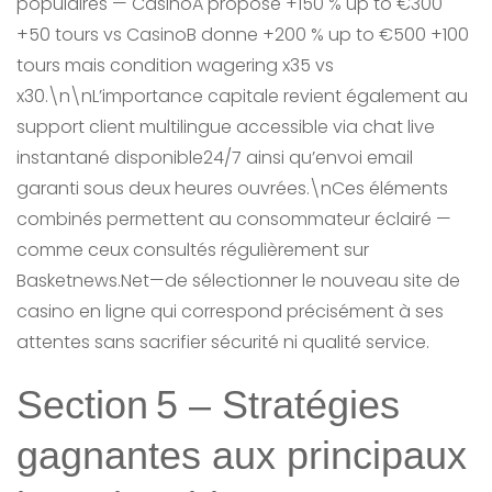
populaires — CasinoA propose +150 % up to €300
+50 tours vs CasinoB donne +200 % up to €500 +100
tours mais condition wagering x35 vs
x30.\n\nL’importance capitale revient également au
support client multilingue accessible via chat live
instantané disponible24/7 ainsi qu’envoi email
garanti sous deux heures ouvrées.\nCes éléments
combinés permettent au consommateur éclairé —
comme ceux consultés régulièrement sur
Basketnews.Net—de sélectionner le nouveau site de
casino en ligne qui correspond précisément à ses
attentes sans sacrifier sécurité ni qualité service.
Section 5 – Stratégies
gagnantes aux principaux