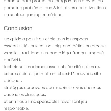
politique data protection , programmes prévention
gambling problématique & initiatives caritatives liées
au secteur gaming numérique.
Conclusion
Ce guide a passé au crible tous les aspects
essentiels liés aux casinos digitaux : définition précise
vs salles traditionnelles, cadre légal français imposé
par l’ANJ,
techniques modernes assurant sécurité optimale,
critères pointus permettant choisir LE nouveau site
adéquat,
stratégies éprouvées pour maximiser vos chances
aux tables classiques,
et enfin outils indispensables favorisant jeu
responsable.​