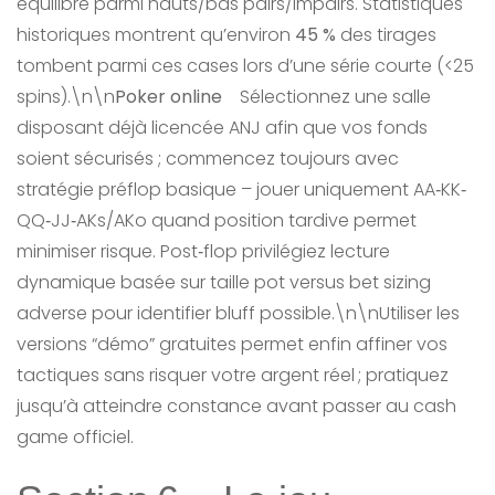
équilibré parmi hauts/bas pairs/impairs. Statistiques
historiques montrent qu’environ
45 %
des tirages
tombent parmi ces cases lors d’une série courte (<25
spins).\n\n
Poker online
Sélectionnez une salle
disposant déjà licencée ANJ afin que vos fonds
soient sécurisés ; commencez toujours avec
stratégie préflop basique ­– jouer uniquement AA‐KK‐
QQ‐JJ‐AKs/AKo quand position tardive permet
minimiser risque. Post‑flop privilégiez lecture
dynamique basée sur taille pot versus bet sizing
adverse pour identifier bluff possible.\n\nUtiliser les
versions “démo” gratuites permet enfin affiner vos
tactiques sans risquer votre argent réel ; pratiquez
jusqu’à atteindre constance avant passer au cash
game officiel.