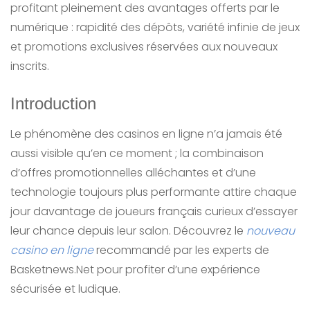
profitant pleinement des avantages offerts par le
numérique : rapidité des dépôts, variété infinie de jeux
et promotions exclusives réservées aux nouveaux
inscrits.
Introduction
Le phénomène des casinos en ligne n’a jamais été
aussi visible qu’en ce moment ; la combinaison
d’offres promotionnelles alléchantes et d’une
technologie toujours plus performante attire chaque
jour davantage de joueurs français curieux d’essayer
leur chance depuis leur salon. Découvrez le
nouveau
casino en ligne
recommandé par les experts de
Basketnews.Net pour profiter d’une expérience
sécurisée et ludique.