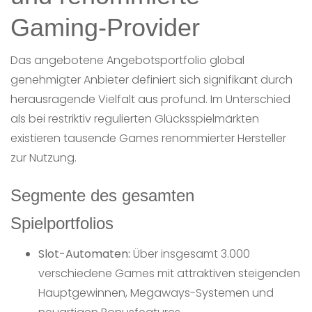
Gaming-Provider
Das angebotene Angebotsportfolio global
genehmigter Anbieter definiert sich signifikant durch
herausragende Vielfalt aus profund. Im Unterschied
als bei restriktiv regulierten Glücksspielmärkten
existieren tausende Games renommierter Hersteller
zur Nutzung.
Segmente des gesamten
Spielportfolios
Slot-Automaten:
Über insgesamt 3.000
verschiedene Games mit attraktiven steigenden
Hauptgewinnen, Megaways-Systemen und