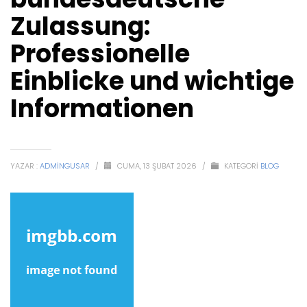
Zulassung:
Professionelle
Einblicke und wichtige
Informationen
YAZAR :
ADMINGUSAR
/
CUMA, 13 ŞUBAT 2026
/
KATEGORI
BLOG