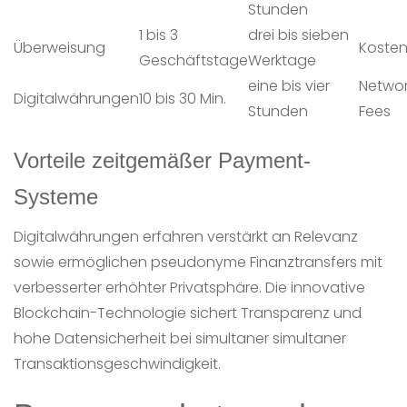
Stunden
1 bis 3
drei bis sieben
Überweisung
Kosten
Geschäftstage
Werktage
eine bis vier
Networ
Digitalwährungen
10 bis 30 Min.
Stunden
Fees
Vorteile zeitgemäßer Payment-
Systeme
Digitalwährungen erfahren verstärkt an Relevanz
sowie ermöglichen pseudonyme Finanztransfers mit
verbesserter erhöhter Privatsphäre. Die innovative
Blockchain-Technologie sichert Transparenz und
hohe Datensicherheit bei simultaner simultaner
Transaktionsgeschwindigkeit.