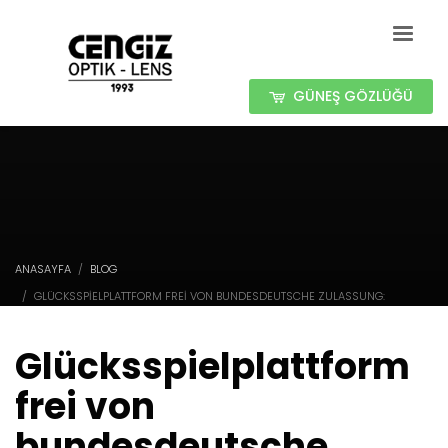
GÜNEŞ GÖZLÜĞÜ
ANASAYFA
BLOG
GLÜCKSSPIELPLATTFORM FREI VON BUNDESDEUTSCHE ZULASSUNG:
PROFESSIONELLE EINBLICKE UND WICHTIGE INFORMATIONEN
Glücksspielplattform
frei von
bundesdeutsche