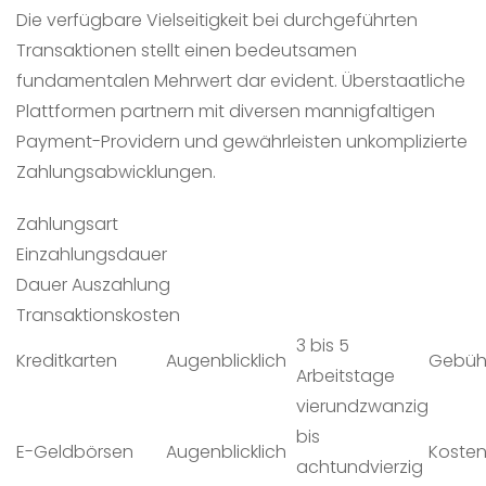
Die verfügbare Vielseitigkeit bei durchgeführten
Transaktionen stellt einen bedeutsamen
fundamentalen Mehrwert dar evident. Überstaatliche
Plattformen partnern mit diversen mannigfaltigen
Payment-Providern und gewährleisten unkomplizierte
Zahlungsabwicklungen.
Zahlungsart
Einzahlungsdauer
Dauer Auszahlung
Transaktionskosten
3 bis 5
Kreditkarten
Augenblicklich
Gebühr
Arbeitstage
vierundzwanzig
bis
E-Geldbörsen
Augenblicklich
Kosten
achtundvierzig