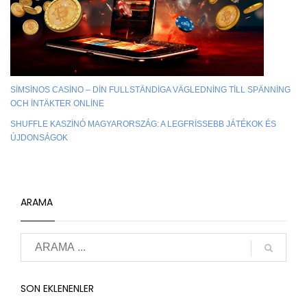
SIMSINOS CASINO – DIN FULLSTÄNDIGA VÄGLEDNING TILL SPÄNNING
OCH INTÄKTER ONLINE
SHUFFLE KASZINÓ MAGYARORSZÁG: A LEGFRISSEBB JÁTÉKOK ÉS
ÚJDONSÁGOK
ARAMA
SON EKLENENLER