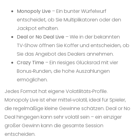
Monopoly Live
– Ein bunter Würfelwurf
entscheidet, ob Sie Multiplikatoren oder den
Jackpot erhalten.
Deal or No Deal Live
– Wie in der bekannten
TV‑Show öffnen Sie Koffer und entscheiden, ob
Sie das Angebot des Dealers annehmen.
Crazy Time
– Ein riesiges Glücksrad mit vier
Bonus‑Runden, die hohe Auszahlungen
ermöglichen.
Jedes Format hat eigene Volatilitäts‑Profile.
Monopoly Live ist eher mittel‑volatil, ideal für Spieler,
die regelmäßige kleine Gewinne schätzen. Deal or No
Deal hingegen kann sehr volatil sein – ein einziger
großer Gewinn kann die gesamte Session
entscheiden.