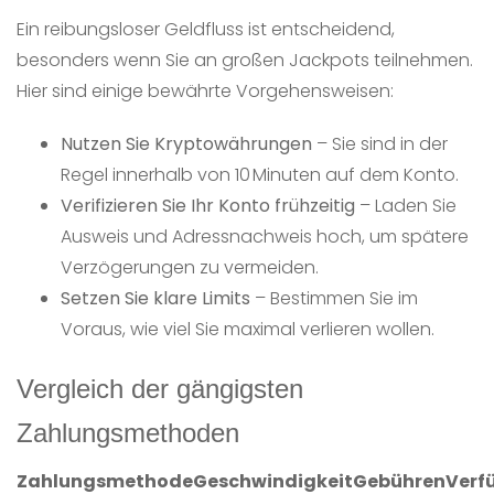
Ein reibungsloser Geldfluss ist entscheidend,
besonders wenn Sie an großen Jackpots teilnehmen.
Hier sind einige bewährte Vorgehensweisen:
Nutzen Sie Kryptowährungen
– Sie sind in der
Regel innerhalb von 10 Minuten auf dem Konto.
Verifizieren Sie Ihr Konto frühzeitig
– Laden Sie
Ausweis und Adressnachweis hoch, um spätere
Verzögerungen zu vermeiden.
Setzen Sie klare Limits
– Bestimmen Sie im
Voraus, wie viel Sie maximal verlieren wollen.
Vergleich der gängigsten
Zahlungsmethoden
Zahlungsmethode
Geschwindigkeit
Gebühren
Verf