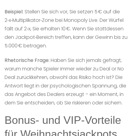
Beispiel:
Stellen Sie sich vor, Sie setzen 5 € auf die
2‑x‑Multiplikator‑Zone bei Monopoly Live. Der Würfel
fällt auf 2‑x, Sie erhalten 10 €. Wenn Sie stattdessen
den Jackpot‑Bereich treffen, kann der Gewinn bis zu
5.000 € betragen.
Rhetorische Frage:
Haben Sie sich jemals gefragt,
warum manche Spieler immer wieder zu Deal or No
Deal zurückkehren, obwohl das Risiko hoch ist? Die
Antwort liegt in der psychologischen Spannung, die
das Angebot des Dealers erzeugt – ein Moment, in
dem Sie entscheiden, ob Sie riskieren oder sichern.
Bonus‑ und VIP‑Vorteile
für Weihnachtsjackpots