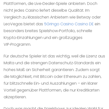
Plattformen, die Live‑Dealer‑Spiele anbieten. Doch
nicht jedes Casino liefert dieselbe Qualität. Im
Vergleich zu klassischen Anbietern wie Betway oder
LeoVegas bietet das
5Gringo Casino Casino DE
ein
besonders breites Spielshow‑Portfolio, schnelle
Krypto‑Einzahlungen und ein großzügiges
VIP‑Programm.
Für deutsche Spieler ist das wichtig, weil die Lizenz aus
Malta und die strengen Datenschutz‑Standards ein
hohes Maß an Sicherheit garantieren. Zudem sorgt
die Möglichkeit, mit Bitcoin oder Ethereum zu zahlen,
für blitzschnelle Ein‑ und Auszahlungen – ein klarer
Vorteil gegenüber Plattformen, die nur Kreditkarten
akzeptieren.
Doch was macht die Spielshows zur idealen Wahl für