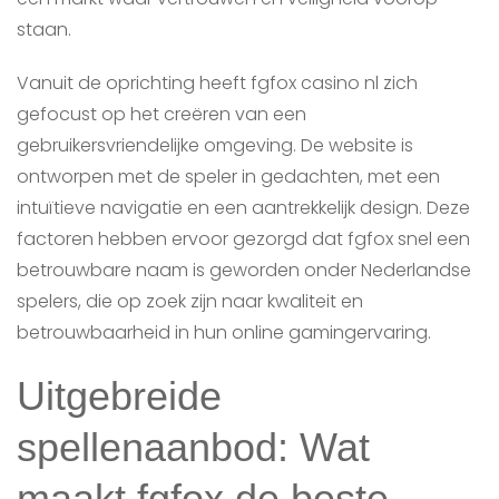
staan.
Vanuit de oprichting heeft fgfox casino nl zich
gefocust op het creëren van een
gebruikersvriendelijke omgeving. De website is
ontworpen met de speler in gedachten, met een
intuïtieve navigatie en een aantrekkelijk design. Deze
factoren hebben ervoor gezorgd dat fgfox snel een
betrouwbare naam is geworden onder Nederlandse
spelers, die op zoek zijn naar kwaliteit en
betrouwbaarheid in hun online gamingervaring.
Uitgebreide
spellenaanbod: Wat
maakt fgfox de beste