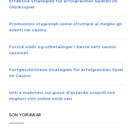
Effektive Strategien für erfolgreiches Spielen im
Glücksspiel
Promozioni stagionali come sfruttare al meglio gli
eventi nei casino
Forstå odds og utbetalinger i beste nett casino
casinoet
Fortgeschrittene Strategien für erfolgreiches Spiel
im Casino
miti e malintesi sul gioco d'azzardo scoprili con
migliori slot online soldi veri
SON YORUMLAR