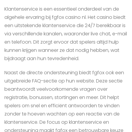
Klantenservice is een essentieel onderdeel van de
algehele ervaring bij fgfox casino nl. Het casino biedt
een uitstekende klantenservice die 24/7 bereikbaar is
via verschillende kanalen, waaronder live chat, e-mail
en telefoon. Dit zorgt ervoor dat spelers altijd hulp
kunnen krijgen wanneer ze dat nodig hebben, wat
bijdraagt aan hun tevredenheid.
Naast de directe ondersteuning biedt fgfox ook een
uitgebreide FAQ-sectie op hun website. Deze sectie
beantwoordt veelvoorkomende vragen over
registratie, bonussen, stortingen en meer. Dit helpt
spelers om snel en efficiënt antwoorden te vinden
zonder te hoeven wachten op een reactie van de
klantenservice. De focus op klantenservice en
ondersteuning maakt fgfox een betrouwbare keuze