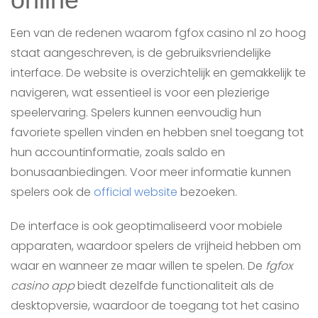
Een van de redenen waarom fgfox casino nl zo hoog
staat aangeschreven, is de gebruiksvriendelijke
interface. De website is overzichtelijk en gemakkelijk te
navigeren, wat essentieel is voor een plezierige
speelervaring. Spelers kunnen eenvoudig hun
favoriete spellen vinden en hebben snel toegang tot
hun accountinformatie, zoals saldo en
bonusaanbiedingen. Voor meer informatie kunnen
spelers ook de
official website
bezoeken.
De interface is ook geoptimaliseerd voor mobiele
apparaten, waardoor spelers de vrijheid hebben om
waar en wanneer ze maar willen te spelen. De
fgfox
casino app
biedt dezelfde functionaliteit als de
desktopversie, waardoor de toegang tot het casino