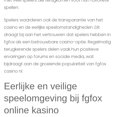
met veel spelers die terugkomen voor hun favoriete
spellen.
Spelers waarderen ook de transparantie van het
casino en de eerlijke speelomstandigheden. Dit
draagt bij aan het vertrouwen dat spelers hebben in
fgfox als een betrouwbare casino-optie. Regelmatig
terugkerende spelers delen vaak hun positieve
ervaringen op forums en sociale media, wat
bijdraagt aan de groeiende populariteit van fgfox
casino nl.
Eerlijke en veilige
speelomgeving bij fgfox
online kasino