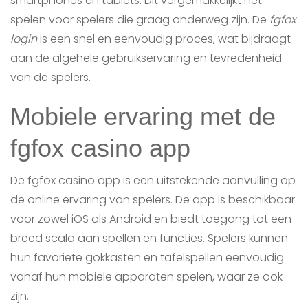
smartphones en tablets. Dit vergemakkelijkt het
spelen voor spelers die graag onderweg zijn. De
fgfox
login
is een snel en eenvoudig proces, wat bijdraagt
aan de algehele gebruikservaring en tevredenheid
van de spelers.
Mobiele ervaring met de
fgfox casino app
De fgfox casino app is een uitstekende aanvulling op
de online ervaring van spelers. De app is beschikbaar
voor zowel iOS als Android en biedt toegang tot een
breed scala aan spellen en functies. Spelers kunnen
hun favoriete gokkasten en tafelspellen eenvoudig
vanaf hun mobiele apparaten spelen, waar ze ook
zijn.