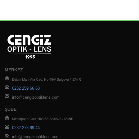
MERKEZ
Eğitim Mah. Ata Cad. No:49/A Balçova / İZMİR
0232 259 66 68
info@cengizoptiklens.com
ŞUBE
Mithatpaşa Cad. No:283 Balçova / İZMİR
0232 278 89 44
info@cengizoptiklens.com