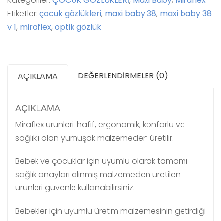
Kategoriler:
ÇOCUK GÖZLÜKLERİ
,
Maxi Baby
,
Miraflex
Etiketler:
çocuk gözlükleri
,
maxi baby 38
,
maxi baby 38
v 1
,
miraflex
,
optik gözlük
DEĞERLENDIRMELER (0)
AÇIKLAMA
AÇIKLAMA
Miraflex ürünleri, hafif, ergonomik, konforlu ve
sağlıklı olan yumuşak malzemeden üretilir.
Bebek ve çocuklar için uyumlu olarak tamamı
sağlık onayları alınmış malzemeden üretilen
ürünleri güvenle kullanabilirsiniz.
Bebekler için uyumlu üretim malzemesinin getirdiği