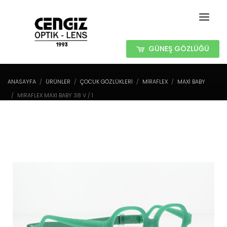
GÜNEŞ GÖZLÜĞÜ
ANASAYFA
ÜRÜNLER
ÇOCUK GÖZLÜKLERİ
MIRAFLEX
MAXI BABY
MIRAFLEX MAXI BABY 38 V / 1