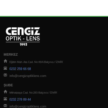
MERKEZ
Eğitim Mah. Ata Cad. No:49/A Balçova / İZMİR
0232 259 66 68
info@cengizoptiklens.com
ŞUBE
Mithatpaşa Cad. No:283 Balçova / İZMİR
0232 278 89 44
info@cengizoptiklens.com