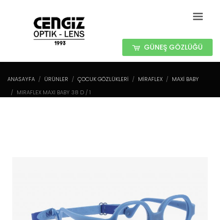
GÜNEŞ GÖZLÜĞÜ
ANASAYFA
ÜRÜNLER
ÇOCUK GÖZLÜKLERİ
MIRAFLEX
MAXI BABY
MIRAFLEX MAXI BABY 38 D / 1