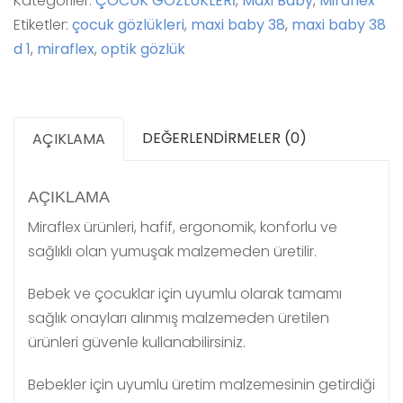
Kategoriler:
ÇOCUK GÖZLÜKLERİ
,
Maxi Baby
,
Miraflex
Etiketler:
çocuk gözlükleri
,
maxi baby 38
,
maxi baby 38
d 1
,
miraflex
,
optik gözlük
DEĞERLENDIRMELER (0)
AÇIKLAMA
AÇIKLAMA
Miraflex ürünleri, hafif, ergonomik, konforlu ve
sağlıklı olan yumuşak malzemeden üretilir.
Bebek ve çocuklar için uyumlu olarak tamamı
sağlık onayları alınmış malzemeden üretilen
ürünleri güvenle kullanabilirsiniz.
Bebekler için uyumlu üretim malzemesinin getirdiği