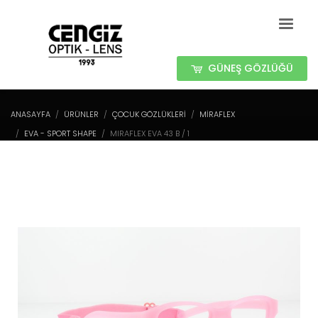
GÜNEŞ GÖZLÜĞÜ
ANASAYFA
ÜRÜNLER
ÇOCUK GÖZLÜKLERİ
MIRAFLEX
EVA - SPORT SHAPE
MIRAFLEX EVA 43 B / 1