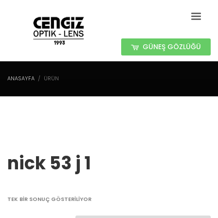
GÜNEŞ GÖZLÜĞÜ
ANASAYFA
ÜRÜN
nick 53 j 1
TEK BIR SONUÇ GÖSTERILIYOR