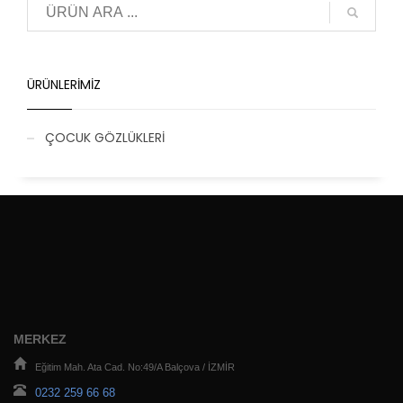
ÜRÜNLERIMIZ
ÇOCUK GÖZLÜKLERİ
MERKEZ
Eğitim Mah. Ata Cad. No:49/A Balçova / İZMİR
0232 259 66 68