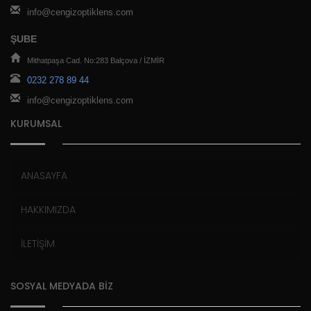
info@cengizoptiklens.com
ŞUBE
Mithatpaşa Cad. No:283 Balçova / İZMİR
0232 278 89 44
info@cengizoptiklens.com
KURUMSAL
ANASAYFA
HAKKIMIZDA
İLETİŞİM
SOSYAL MEDYADA BİZ