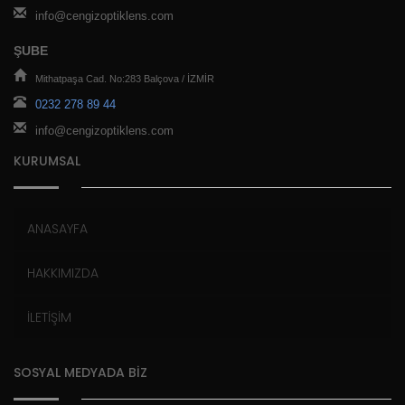
info@cengizoptiklens.com
ŞUBE
Mithatpaşa Cad. No:283 Balçova / İZMİR
0232 278 89 44
info@cengizoptiklens.com
KURUMSAL
ANASAYFA
HAKKIMIZDA
İLETİŞİM
SOSYAL MEDYADA BİZ