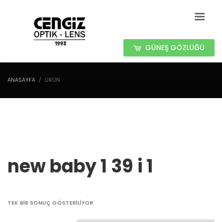
GÜNEŞ GÖZLÜĞÜ
ANASAYFA
ÜRÜN
new baby 1 39 i 1
TEK BIR SONUÇ GÖSTERILIYOR