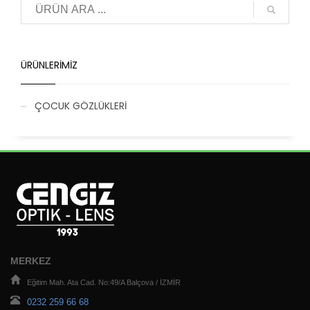
ÜRÜNLERIMIZ
ÇOCUK GÖZLÜKLERİ
MERKEZ
Eğitim Mah. Ata Cad. No:49/A Balçova / İZMİR
0232 259 66 68