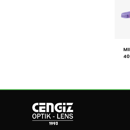
MI
40 