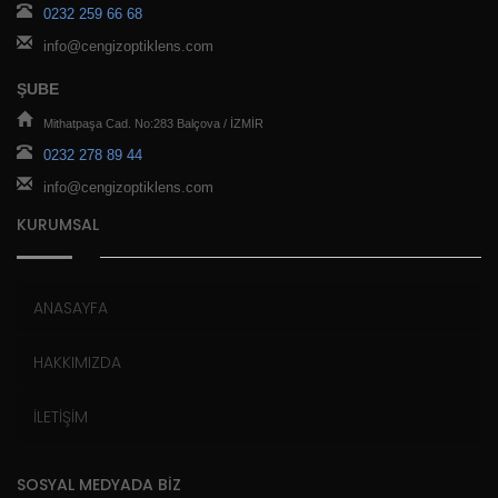
0232 259 66 68
info@cengizoptiklens.com
ŞUBE
Mithatpaşa Cad. No:283 Balçova / İZMİR
0232 278 89 44
info@cengizoptiklens.com
KURUMSAL
ANASAYFA
HAKKIMIZDA
İLETİŞİM
SOSYAL MEDYADA BİZ