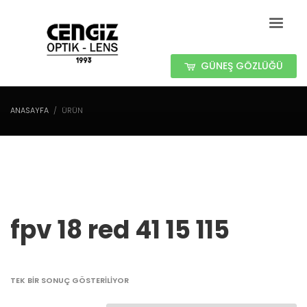
GÜNEŞ GÖZLÜĞÜ
ANASAYFA
ÜRÜN
fpv 18 red 41 15 115
TEK BIR SONUÇ GÖSTERILIYOR