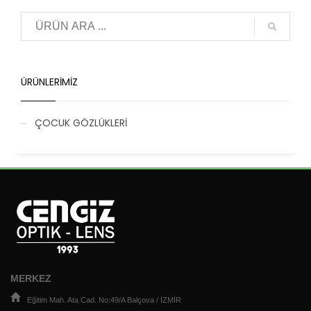
ÜRÜNLERIMIZ
ÇOCUK GÖZLÜKLERİ
MERKEZ
Eğitim Mah. Ata Cad. No:49/A Balçova / İZMİR