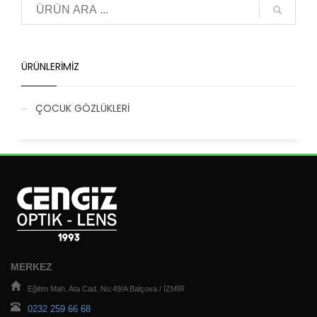
ÜRÜNLERIMIZ
ÇOCUK GÖZLÜKLERİ
MERKEZ
Eğitim Mah. Ata Cad. No:49/A Balçova / İZMİR
0232 259 66 68