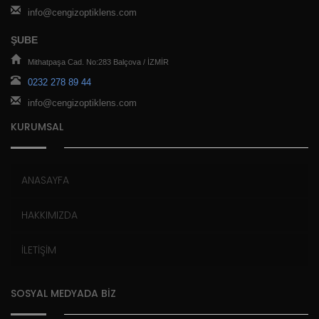
info@cengizoptiklens.com
ŞUBE
Mithatpaşa Cad. No:283 Balçova / İZMİR
0232 278 89 44
info@cengizoptiklens.com
KURUMSAL
ANASAYFA
HAKKIMIZDA
İLETİŞİM
SOSYAL MEDYADA BİZ