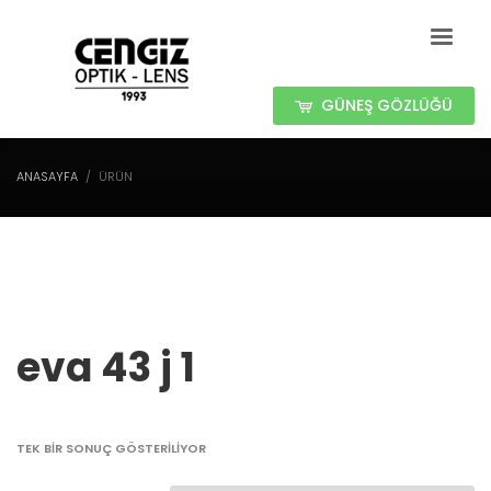
GÜNEŞ GÖZLÜĞÜ
ANASAYFA
ÜRÜN
eva 43 j 1
TEK BIR SONUÇ GÖSTERILIYOR