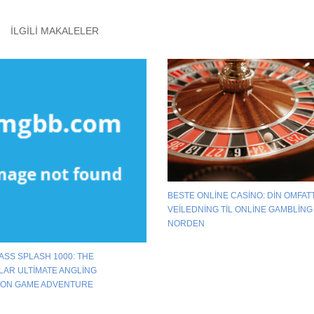
İLGILI MAKALELER
BESTE ONLINE CASINO: DIN OMFA
VEILEDNING TIL ONLINE GAMBLING 
NORDEN
ASS SPLASH 1000: THE
LAR ULTIMATE ANGLING
ION GAME ADVENTURE