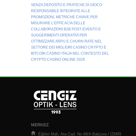
SENZA DEPOSITO E PRATICHE DI GIOCO
RESPONSABILE INTEGRATE ALLE
PROMOZIONI, METRICHE CHIAVE PER
MISURARE L’EFFICACIA DELLE
COLLABORAZIONI B2B POST‑EVENTO E
SUGGERIMENTI OPERATIVI PER
OTTIMIZZARE ARPU E CHURN RATE NEL
SETTORE DEI MIGLIORI CASINO CRYPTO E
BITCOIN CASINO ITALIA NEL CONTESTO DEL
CRYPTO CASINO ONLINE 2026
MERKEZ
Eğitim Mah. Ata Cad. No:49/A Balçova / İZMİR