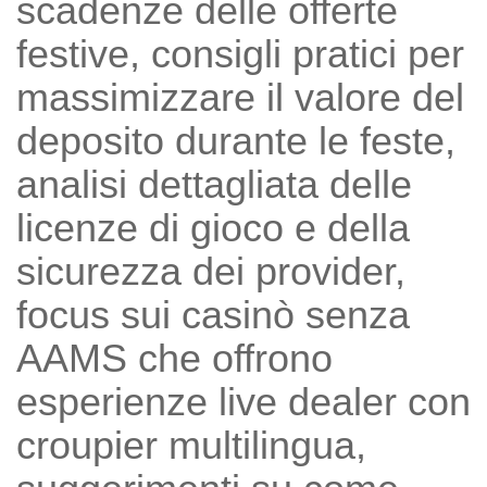
scadenze delle offerte
festive, consigli pratici per
massimizzare il valore del
deposito durante le feste,
analisi dettagliata delle
licenze di gioco e della
sicurezza dei provider,
focus sui casinò senza
AAMS che offrono
esperienze live dealer con
croupier multilingua,