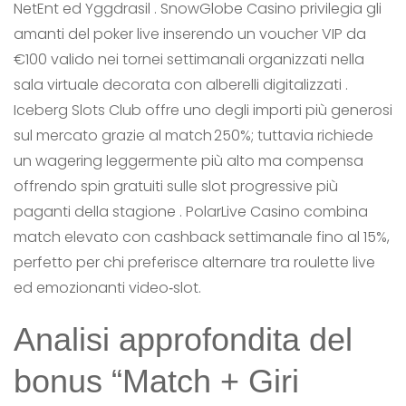
NetEnt ed Yggdrasil . SnowGlobe Casino privilegia gli
amanti del poker live inserendo un voucher VIP da
€100 valido nei tornei settimanali organizzati nella
sala virtuale decorata con alberelli digitalizzati .
Iceberg Slots Club offre uno degli importi più generosi
sul mercato grazie al match 250%; tuttavia richiede
un wagering leggermente più alto ma compensa
offrendo spin gratuiti sulle slot progressive più
paganti della stagione . PolarLive Casino combina
match elevato con cashback settimanale fino al 15%,
perfetto per chi preferisce alternare tra roulette live
ed emozionanti video‑slot.
Analisi approfondita del
bonus “Match + Giri