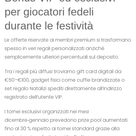
per giocatori fedeli
durante le festività
Le offerte riservate ai membri premium si trasformano
spesso in veri regali personalizzati anziché
semplicemente ulteriori percentuali sul deposito.
Tra i regali più diffusi troviamo gift card digitali da
€50–€100, gadget fisici come cuffie brandizzate o
set regalo Natalizi spediti direttamente all’indirizzo
registrato dell’utente VIP.
I tornei esclusivi organizzati nei mesi
dicembre‑gennaio prevedono prize pool aumentati
fino al 30 % rispetto ai tornei standard grazie alla