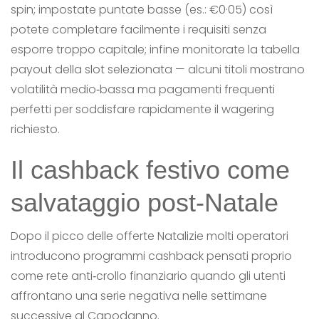
spin; impostate puntate basse (es.: €0·05) così
potete completare facilmente i requisiti senza
esporre troppo capitale; infine monitorate la tabella
payout della slot selezionata — alcuni titoli mostrano
volatilità medio‑bassa ma pagamenti frequenti
perfetti per soddisfare rapidamente il wagering
richiesto.
Il cashback festivo come
salvataggio post‑Natale
Dopo il picco delle offerte Natalizie molti operatori
introducono programmi cashback pensati proprio
come rete anti‑crollo finanziario quando gli utenti
affrontano una serie negativa nelle settimane
successive al Capodanno.