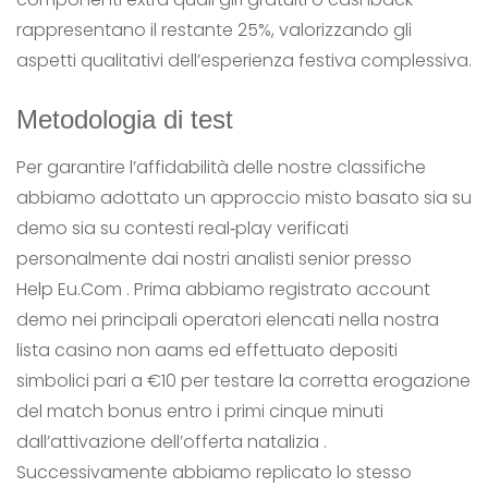
rappresentano il restante 25%, valorizzando gli
aspetti qualitativi dell’esperienza festiva complessiva.
Metodologia di test
Per garantire l’affidabilità delle nostre classifiche
abbiamo adottato un approccio misto basato sia su
demo sia su contesti real‑play verificati
personalmente dai nostri analisti senior presso
Help Eu.Com . Prima abbiamo registrato account
demo nei principali operatori elencati nella nostra
lista casino non aams ed effettuato depositi
simbolici pari a €10 per testare la corretta erogazione
del match bonus entro i primi cinque minuti
dall’attivazione dell’offerta natalizia .
Successivamente abbiamo replicato lo stesso