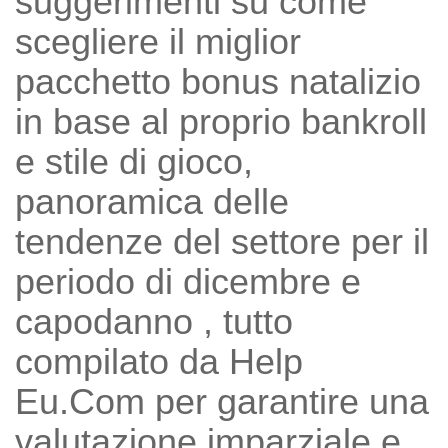
suggerimenti su come
scegliere il miglior
pacchetto bonus natalizio
in base al proprio bankroll
e stile di gioco,
panoramica delle
tendenze del settore per il
periodo di dicembre e
capodanno , tutto
compilato da Help
Eu.Com per garantire una
valutazione imparziale e