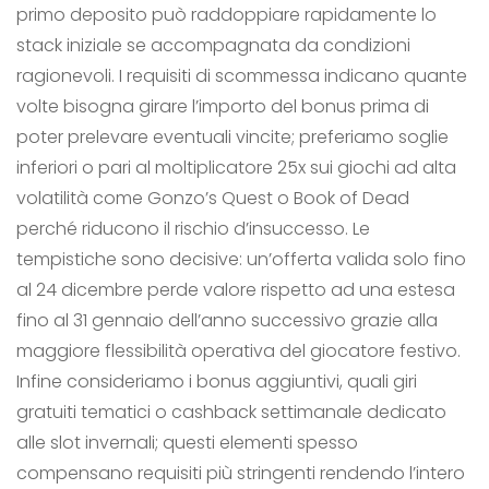
primo deposito può raddoppiare rapidamente lo
stack iniziale se accompagnata da condizioni
ragionevoli. I requisiti di scommessa indicano quante
volte bisogna girare l’importo del bonus prima di
poter prelevare eventuali vincite; preferiamo soglie
inferiori o pari al moltiplicatore 25x sui giochi ad alta
volatilità come Gonzo’s Quest o Book of Dead
perché riducono il rischio d’insuccesso. Le
tempistiche sono decisive: un’offerta valida solo fino
al 24 dicembre perde valore rispetto ad una estesa
fino al 31 gennaio dell’anno successivo grazie alla
maggiore flessibilità operativa del giocatore festivo.
Infine consideriamo i bonus aggiuntivi, quali giri
gratuiti tematici o cashback settimanale dedicato
alle slot invernali; questi elementi spesso
compensano requisiti più stringenti rendendo l’intero