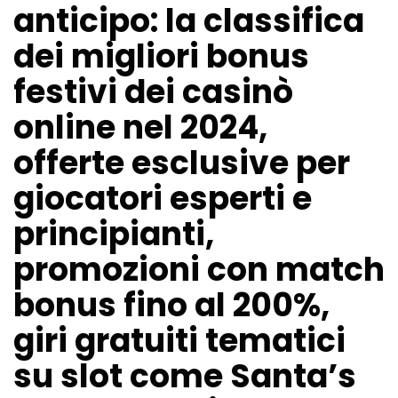
anticipo: la classifica
dei migliori bonus
festivi dei casinò
online nel 2024,
offerte esclusive per
giocatori esperti e
principianti,
promozioni con match
bonus fino al 200%,
giri gratuiti tematici
su slot come Santa’s