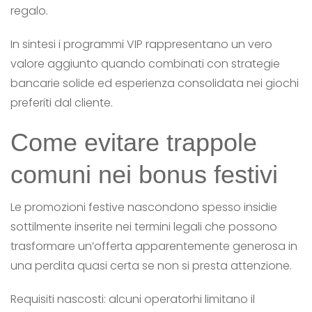
regalo.
In sintesi i programmi VIP rappresentano un vero
valore aggiunto quando combinati con strategie
bancarie solide ed esperienza consolidata nei giochi
preferiti dal cliente.
Come evitare trappole
comuni nei bonus festivi
Le promozioni festive nascondono spesso insidie
sottilmente inserite nei termini legali che possono
trasformare un’offerta apparentemente generosa in
una perdita quasi certa se non si presta attenzione.
Requisiti nascosti: alcuni operator​hi limitano il