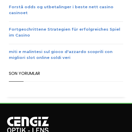
Forstå odds og utbetalinger i beste nett casino
casinoet
Fortgeschrittene Strategien für erfolgreiches Spiel
im Casino
miti e malintesi sul gioco d'azzardo scoprili con
migliori slot online soldi veri
SON YORUMLAR