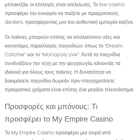
μπλακτζάκ, οι επιλογές είναι ατελείωτες. Το live casino
προσφέρει την ευκαιρία να παίξετε με πραγματικούς
dealers, προσφέροντας μια πιο αυθεντική εμπειρία καζίνο.
Οι παίκτες μπορούν επίσης να απολαύσουν νέες και
καινοτόμες παραλλαγές παιχνιδιών, όπως το “Dream
Catcher” και το “Monopoly Live”. Αυτά τα παιχνίδια
συνδυάζουν την τύχη με την ψυχαγωγία, κάνοντάς τα
ιδανικά για όλους τους παίκτες. Η δυνατότητα να
δοκιμάσετε παιχνίδια δωρεάν πριν στοιχηματίσετε
πραγματικά χρήματα είναι επίσης ένα μεγάλο πλεονέκτημα.
Προσφορές και μπόνους: Τι
προσφέρει το My Empire Casino
Το My Empire Casino προσφέρει μια σειρά από