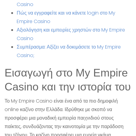
Casino
Πώς να εγγραφείτε και να κάνετε login στο My
Empire Casino
Αξιολόγηση και εμπειρίες χρηστών στο My Empire
Casino
Συμπέρασμα: Αξίζει να δοκιμάσετε το My Empire
Casino;
Εισαγωγή στο My Empire
Casino και την ιστορία του
Το My Empire Casino είναι ένα από τα πιο δημοφιλή
online καζίνο στην Ελλάδα. Ιδρύθηκε με σκοπό να
προσφέρει μια μοναδική εμπειρία παιχνιδιού στους
παίκτες, συνδυάζοντας την καινοτομία με την παράδοση
του τζόγου. Το καζίνο προσφέρει μια ευρεία γκάμα