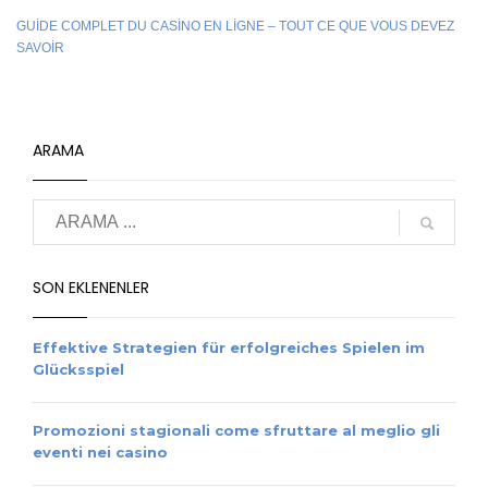
GUIDE COMPLET DU CASINO EN LIGNE – TOUT CE QUE VOUS DEVEZ
SAVOIR
ARAMA
SON EKLENENLER
Effektive Strategien für erfolgreiches Spielen im
Glücksspiel
Promozioni stagionali come sfruttare al meglio gli
eventi nei casino