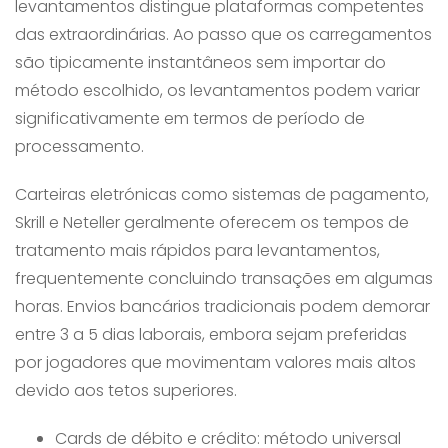
levantamentos distingue plataformas competentes
das extraordinárias. Ao passo que os carregamentos
são tipicamente instantâneos sem importar do
método escolhido, os levantamentos podem variar
significativamente em termos de período de
processamento.
Carteiras eletrónicas como sistemas de pagamento,
Skrill e Neteller geralmente oferecem os tempos de
tratamento mais rápidos para levantamentos,
frequentemente concluindo transações em algumas
horas. Envios bancários tradicionais podem demorar
entre 3 a 5 dias laborais, embora sejam preferidas
por jogadores que movimentam valores mais altos
devido aos tetos superiores.
Cards de débito e crédito: método universal