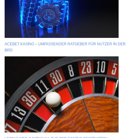
ACEBET KASINO – UMFASSENDER RATGEBER FÜR NUTZER IN DER
BRD