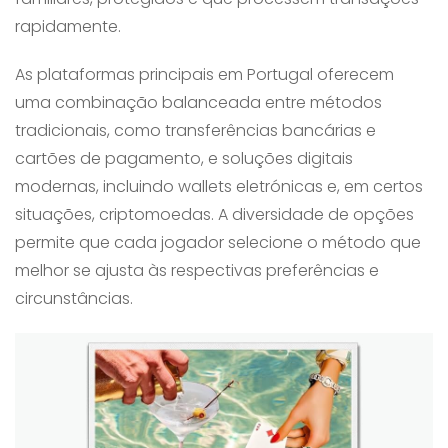
rapidamente.
As plataformas principais em Portugal oferecem
uma combinação balanceada entre métodos
tradicionais, como transferências bancárias e
cartões de pagamento, e soluções digitais
modernas, incluindo wallets eletrónicas e, em certos
situações, criptomoedas. A diversidade de opções
permite que cada jogador selecione o método que
melhor se ajusta às respectivas preferências e
circunstâncias.