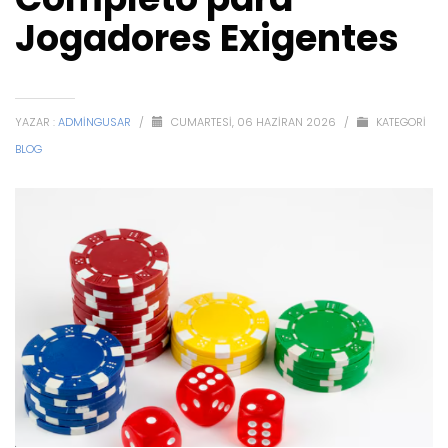
Jogadores Exigentes
YAZAR :
ADMINGUSAR
/
CUMARTESI, 06 HAZIRAN 2026
/
KATEGORI
BLOG