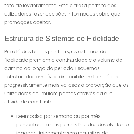
teto de levantamento. Esta clareza permite aos
utilizadores fazer decisões informadas sobre que
promoções aceitar.
Estrutura de Sistemas de Fidelidade
Para lá dos bónus pontuais, os sistemas de
fidelidade premiam a continuidade e o volume de
gaming ao longo do período. Esquemas
estruturados em níveis disponibilizam benefícios
progressivamente mais valiosos à proporção que os
utilizadores acumulam pontos através da sua
atividade constante.
Reembolso por semana ou por mês:
percentagem das perdas líquidas devolvida ao
jogador, tipicamente sem requisitos de