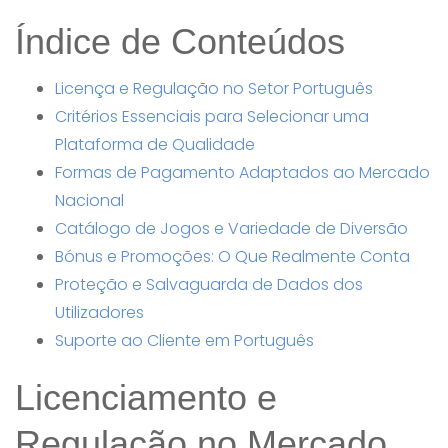
Índice de Conteúdos
Licença e Regulação no Setor Português
Critérios Essenciais para Selecionar uma
Plataforma de Qualidade
Formas de Pagamento Adaptados ao Mercado
Nacional
Catálogo de Jogos e Variedade de Diversão
Bónus e Promoções: O Que Realmente Conta
Proteção e Salvaguarda de Dados dos
Utilizadores
Suporte ao Cliente em Português
Licenciamento e
Regulação no Mercado