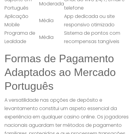
Moderada
Português
telefone
Aplicação
App dedicada ou site
Média
Mobile
responsivo otimizado
Programa de
Sistema de pontos com
Média
Lealdade
recompensas tangíveis
Formas de Pagamento
Adaptados ao Mercado
Português
A versatilidade nas opções de depósito e
levantamento constitui um aspeto essencial da
experiência em qualquer casino online. Os jogadores
nacionais aguardam ter métodos de pagamento
familiares, protegidos e que processem transações