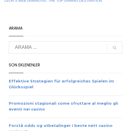
LEON’S WEB GAMING AU: THE TOP GAMING DESTINATION
ARAMA
SON EKLENENLER
Effektive Strategien für erfolgreiches Spielen im
Glücksspiel
Promozioni stagionali come sfruttare al meglio gli
eventi nei casino
Forstå odds og utbetalinger i beste nett casino