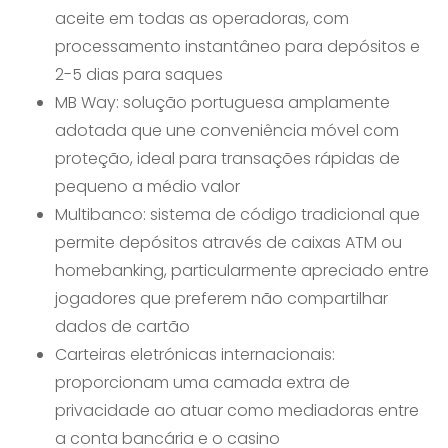
aceite em todas as operadoras, com
processamento instantâneo para depósitos e
2-5 dias para saques
MB Way: solução portuguesa amplamente
adotada que une conveniência móvel com
proteção, ideal para transações rápidas de
pequeno a médio valor
Multibanco: sistema de código tradicional que
permite depósitos através de caixas ATM ou
homebanking, particularmente apreciado entre
jogadores que preferem não compartilhar
dados de cartão
Carteiras eletrónicas internacionais:
proporcionam uma camada extra de
privacidade ao atuar como mediadoras entre
a conta bancária e o casino