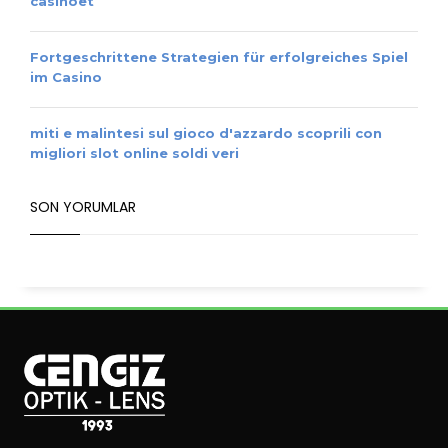
casinoet
Fortgeschrittene Strategien für erfolgreiches Spiel
im Casino
miti e malintesi sul gioco d'azzardo scoprili con
migliori slot online soldi veri
SON YORUMLAR