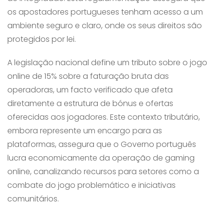
os apostadores portugueses tenham acesso a um
ambiente seguro e claro, onde os seus direitos são
protegidos por lei.
A legislação nacional define um tributo sobre o jogo
online de 15% sobre a faturação bruta das
operadoras, um facto verificado que afeta
diretamente a estrutura de bónus e ofertas
oferecidas aos jogadores. Este contexto tributário,
embora represente um encargo para as
plataformas, assegura que o Governo português
lucra economicamente da operação de gaming
online, canalizando recursos para setores como a
combate do jogo problemático e iniciativas
comunitários.