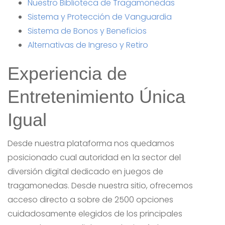
Nuestro Biblioteca de Tragamonedas
Sistema y Protección de Vanguardia
Sistema de Bonos y Beneficios
Alternativas de Ingreso y Retiro
Experiencia de
Entretenimiento Única
Igual
Desde nuestra plataforma nos quedamos
posicionado cual autoridad en la sector del
diversión digital dedicado en juegos de
tragamonedas. Desde nuestra sitio, ofrecemos
acceso directo a sobre de 2500 opciones
cuidadosamente elegidos de los principales