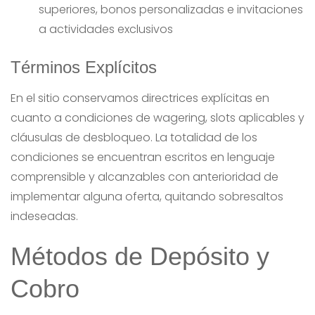
superiores, bonos personalizadas e invitaciones
a actividades exclusivos
Términos Explícitos
En el sitio conservamos directrices explícitas en
cuanto a condiciones de wagering, slots aplicables y
cláusulas de desbloqueo. La totalidad de los
condiciones se encuentran escritos en lenguaje
comprensible y alcanzables con anterioridad de
implementar alguna oferta, quitando sobresaltos
indeseadas.
Métodos de Depósito y
Cobro