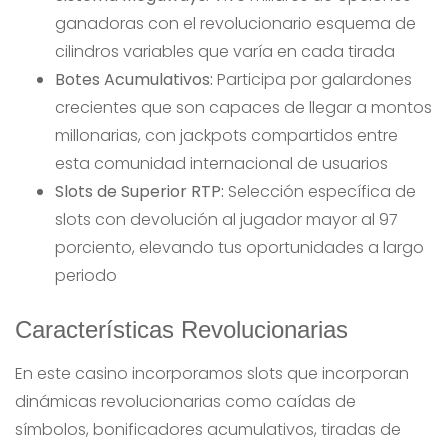
ganadoras con el revolucionario esquema de
cilindros variables que varía en cada tirada
Botes Acumulativos:
Participa por galardones
crecientes que son capaces de llegar a montos
millonarias, con jackpots compartidos entre
esta comunidad internacional de usuarios
Slots de Superior RTP:
Selección específica de
slots con devolución al jugador mayor al 97
porciento, elevando tus oportunidades a largo
periodo
Características Revolucionarias
En este casino incorporamos slots que incorporan
dinámicas revolucionarias como caídas de
símbolos, bonificadores acumulativos, tiradas de