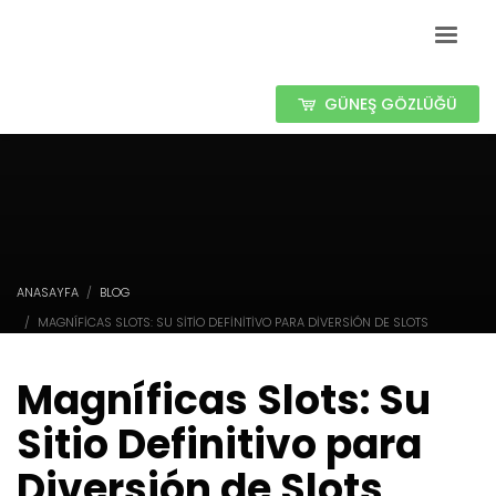
GÜNEŞ GÖZLÜĞÜ
ANASAYFA
BLOG
MAGNÍFICAS SLOTS: SU SITIO DEFINITIVO PARA DIVERSIÓN DE SLOTS
EXCLUSIVAS
Magníficas Slots: Su
Sitio Definitivo para
Diversión de Slots