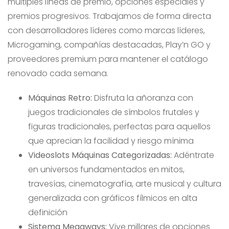
múltiples líneas de premio, opciones especiales y
premios progresivos. Trabajamos de forma directa
con desarrolladores líderes como marcas líderes,
Microgaming, compañías destacadas, Play’n GO y
proveedores premium para mantener el catálogo
renovado cada semana.
Máquinas Retro:
Disfruta la añoranza con
juegos tradicionales de símbolos frutales y
figuras tradicionales, perfectas para aquellos
que aprecian la facilidad y riesgo mínima
Videoslots Máquinas Categorizadas:
Adéntrate
en universos fundamentados en mitos,
travesías, cinematografía, arte musical y cultura
generalizada con gráficos fílmicos en alta
definición
Sistema Megaways:
Vive millares de opciones