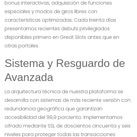
bonus interactivas, adquisición de funciones
especiales y modos de giros libres con
características optimizadas. Cada treinta días
presentamos recientes debuts privilegiados
disponibles primero en Great Slots antes que en
otras portales.
Sistema y Resguardo de
Avanzada
La arquitectura técnica de nuestra plataforma se
desarrolla con sistemas de más reciente versión con
redundancia geográfica que garantizan
accesibilidad del 99,9 porciento. Implementamos
cifrado mediante SSL de doscientos cincuenta y seis
niveles para proteger todas las transacciones