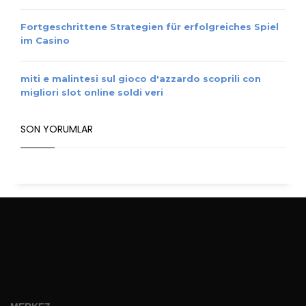
Fortgeschrittene Strategien für erfolgreiches Spiel
im Casino
miti e malintesi sul gioco d'azzardo scoprili con
migliori slot online soldi veri
SON YORUMLAR