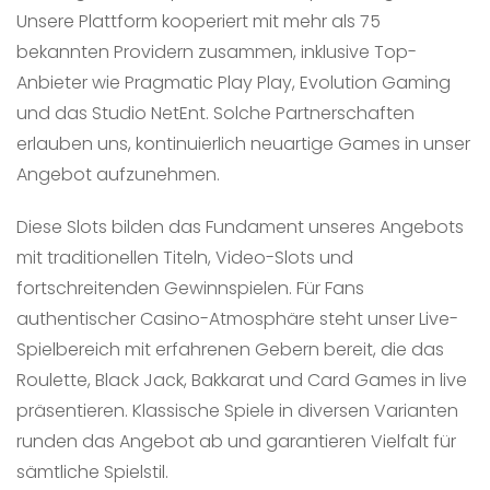
Unsere Plattform kooperiert mit mehr als 75
bekannten Providern zusammen, inklusive Top-
Anbieter wie Pragmatic Play Play, Evolution Gaming
und das Studio NetEnt. Solche Partnerschaften
erlauben uns, kontinuierlich neuartige Games in unser
Angebot aufzunehmen.
Diese Slots bilden das Fundament unseres Angebots
mit traditionellen Titeln, Video-Slots und
fortschreitenden Gewinnspielen. Für Fans
authentischer Casino-Atmosphäre steht unser Live-
Spielbereich mit erfahrenen Gebern bereit, die das
Roulette, Black Jack, Bakkarat und Card Games in live
präsentieren. Klassische Spiele in diversen Varianten
runden das Angebot ab und garantieren Vielfalt für
sämtliche Spielstil.