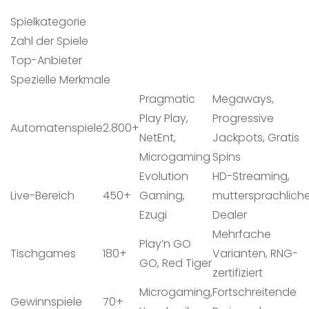
Spielkategorie
Zahl der Spiele
Top-Anbieter
Spezielle Merkmale
Pragmatic
Megaways,
Play Play,
Progressive
Automatenspiele
2.800+
NetEnt,
Jackpots, Gratis
Microgaming
Spins
Evolution
HD-Streaming,
Live-Bereich
450+
Gaming,
muttersprachlich
Ezugi
Dealer
Mehrfache
Play’n GO
Tischgames
180+
Varianten, RNG-
GO, Red Tiger
zertifiziert
Microgaming,
Fortschreitende
Gewinnspiele
70+