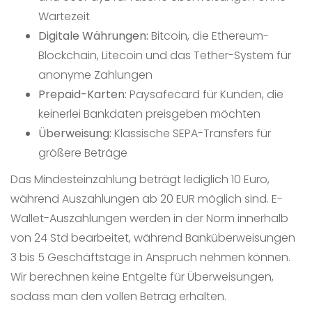
Wartezeit
Digitale Währungen:
Bitcoin, die Ethereum-
Blockchain, Litecoin und das Tether-System für
anonyme Zahlungen
Prepaid-Karten:
Paysafecard für Kunden, die
keinerlei Bankdaten preisgeben möchten
Überweisung:
Klassische SEPA-Transfers für
größere Beträge
Das Mindesteinzahlung beträgt lediglich 10 Euro,
während Auszahlungen ab 20 EUR möglich sind. E-
Wallet-Auszahlungen werden in der Norm innerhalb
von 24 Std bearbeitet, während Banküberweisungen
3 bis 5 Geschäftstage in Anspruch nehmen können.
Wir berechnen keine Entgelte für Überweisungen,
sodass man den vollen Betrag erhalten.