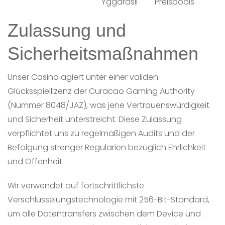
Yggdrasil
Preispools
Zulassung und
Sicherheitsmaßnahmen
Unser Casino agiert unter einer validen
Glücksspiellizenz der Curacao Gaming Authority
(Nummer 8048/JAZ), was jene Vertrauenswürdigkeit
und Sicherheit unterstreicht. Diese Zulassung
verpflichtet uns zu regelmäßigen Audits und der
Befolgung strenger Regularien bezüglich Ehrlichkeit
und Offenheit.
Wir verwendet auf fortschrittlichste
Verschlüsselungstechnologie mit 256-Bit-Standard,
um alle Datentransfers zwischen dem Device und