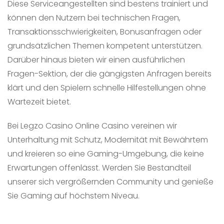
Diese Serviceangestellten sind bestens trainiert und
können den Nutzern bei technischen Fragen,
Transaktionsschwierigkeiten, Bonusanfragen oder
grundsätzlichen Themen kompetent unterstützen.
Darüber hinaus bieten wir einen ausführlichen
Fragen-Sektion, der die gängigsten Anfragen bereits
klärt und den Spielern schnelle Hilfestellungen ohne
Wartezeit bietet.
Bei Legzo Casino Online Casino vereinen wir
Unterhaltung mit Schutz, Modernität mit Bewährtem
und kreieren so eine Gaming-Umgebung, die keine
Erwartungen offenlässt. Werden Sie Bestandteil
unserer sich vergrößernden Community und genieße
Sie Gaming auf höchstem Niveau.