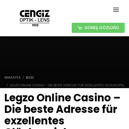
GÜNEŞ GÖZLÜĞÜ
ANASAYFA
BLOG
LEGZO ONLINE CASINO – DIE BESTE ADRESSE FÜR EXZELLENTES GLÜCKSSPIEL
Legzo Online Casino –
Die beste Adresse für
exzellentes