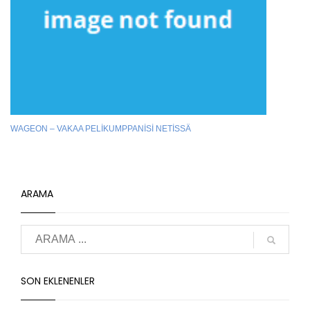
WAGEON – VAKAA PELIKUMPPANISI NETISSÄ
ARAMA
SON EKLENENLER