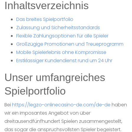
Inhaltsverzeichnis
Das breites Spielportfolio
Zulassung und Sicherheitsstandards
Flexible Zahlungsoptionen für alle Spieler
Großzügige Promotionen und Treueprogramm
Mobile Spielerlebnis ohne Kompromisse
Erstklassiger Kundendienst rund um 24 Uhr
Unser umfangreiches
Spielportfolio
Bei
https://legzo-onlinecasino-de.com/de-de
haben
wir ein imposantes Angebot von über
dreitausendfünfhundert Spielen zusammengestellt,
das sogar die anspruchsvollsten Spieler begeistert.