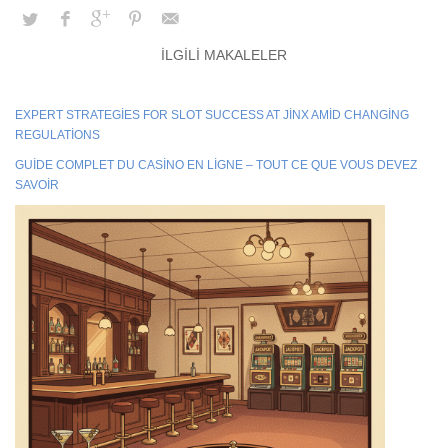
İLGILI MAKALELER
EXPERT STRATEGIES FOR SLOT SUCCESS AT JINX AMID CHANGING
REGULATIONS
GUIDE COMPLET DU CASINO EN LIGNE – TOUT CE QUE VOUS DEVEZ
SAVOIR