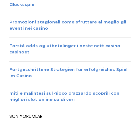
Glücksspiel
Promozioni stagionali come sfruttare al meglio gli
eventi nei casino
Forstå odds og utbetalinger i beste nett casino
casinoet
Fortgeschrittene Strategien für erfolgreiches Spiel
im Casino
miti e malintesi sul gioco d'azzardo scoprili con
migliori slot online soldi veri
SON YORUMLAR