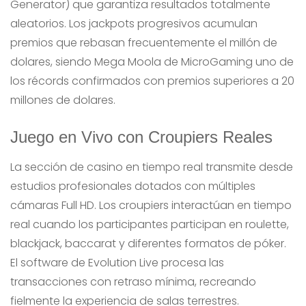
Generator) que garantiza resultados totalmente
aleatorios. Los jackpots progresivos acumulan
premios que rebasan frecuentemente el millón de
dolares, siendo Mega Moola de MicroGaming uno de
los récords confirmados con premios superiores a 20
millones de dolares.
Juego en Vivo con Croupiers Reales
La sección de casino en tiempo real transmite desde
estudios profesionales dotados con múltiples
cámaras Full HD. Los croupiers interactúan en tiempo
real cuando los participantes participan en roulette,
blackjack, baccarat y diferentes formatos de póker.
El software de Evolution Live procesa las
transacciones con retraso mínima, recreando
fielmente la experiencia de salas terrestres.