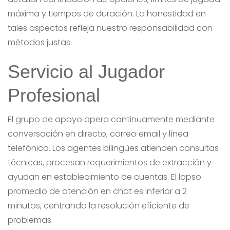
máxima y tiempos de duración. La honestidad en
tales aspectos refleja nuestro responsabilidad con
métodos justas.
Servicio al Jugador
Profesional
El grupo de apoyo opera continuamente mediante
conversación en directo, correo email y línea
telefónica. Los agentes bilingües atienden consultas
técnicas, procesan requerimientos de extracción y
ayudan en establecimiento de cuentas. El lapso
promedio de atención en chat es inferior a 2
minutos, centrando la resolución eficiente de
problemas.