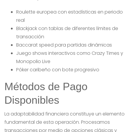
Roulette europea con estadísticas en periodo
real
Blackjack con tablas de diferentes límites de
transacción
Baccarat speed para partidas dinámicas
Juego shows interactivos como Crazy Times y
Monopolio Live
Póker caribeño con bote progresivo
Métodos de Pago
Disponibles
La adaptabilidad financiera constituye un elemento
fundamental de esta operación. Procesamos
transacciones por medio de opciones clásicas y