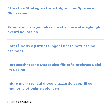
Effektive Strategien für erfolgreiches Spielen im
Glücksspiel
Promozioni stagionali come sfruttare al meglio gli
eventi nei casino
Forstå odds og utbetalinger i beste nett casino
casinoet
Fortgeschrittene Strategien für erfolgreiches Spiel
im Casino
miti e malintesi sul gioco d'azzardo scoprili con
migliori slot online soldi veri
SON YORUMLAR