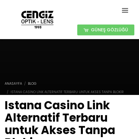
GÜNEŞ GÖZLÜĞÜ
ANASAYFA
BLOG
ISTANA CASINO LINK ALTERNATIF TERBARU UNTUK AKSES TANPA BLOKIR
Istana Casino Link
Alternatif Terbaru
untuk Akses Tanpa