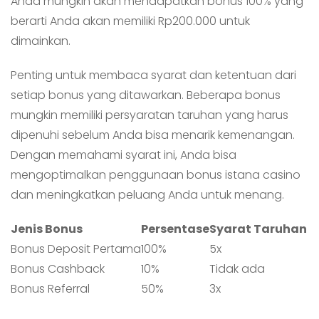
Anda mungkin akan mendapatkan bonus 100% yang
berarti Anda akan memiliki Rp200.000 untuk
dimainkan.
Penting untuk membaca syarat dan ketentuan dari
setiap bonus yang ditawarkan. Beberapa bonus
mungkin memiliki persyaratan taruhan yang harus
dipenuhi sebelum Anda bisa menarik kemenangan.
Dengan memahami syarat ini, Anda bisa
mengoptimalkan penggunaan bonus istana casino
dan meningkatkan peluang Anda untuk menang.
Jenis Bonus
Persentase
Syarat Taruhan
Bonus Deposit Pertama
100%
5x
Bonus Cashback
10%
Tidak ada
Bonus Referral
50%
3x