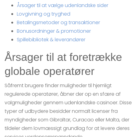
Årsager til at vælge udenlandske sider
Lovgivning og tryghed
Betalingsmetoder og transaktioner
Bonusordninger & promotioner
Spillebibliotek & leverandører
Årsager til at foretrække
globale operatører
Såfremt brugere finder muligheder til hjemligt
regulerede operatører, åbner der op en sfære af
valgmuligheder gennem udenlandske casinoer. Disse
typer af udbydere besidder normalt licenser fra
myndigheder som Gibraltar, Curacao eller Malta, der
tildeler dem lovmæssigt grundlag for at levere deres
services verdensomspændende.