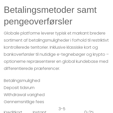
Betalingsmetoder samt
pengeoverførsler
Globale platforme leverer typisk et markant bredere
sortiment af betalingsmuligheder i forhold til restriktivt
kontrollerede territorier. Inklusive klassiske kort og
bankoverførsler til nutidige e-tegnebøger og krypto –
optionerne repræsenterer en global kundebase med
differentierede præferencer.
Betalingsmulighed
Deposit tidsrum
Withdrawal varighed
Gennemsnitlige fees
3-5
Kreditkort
Instant
0-2%