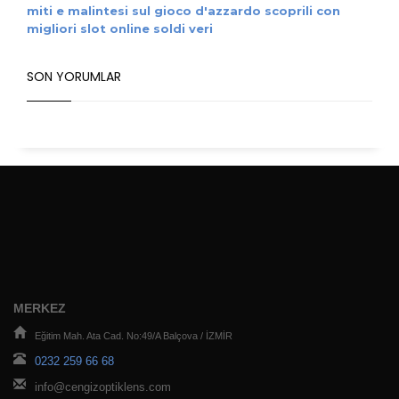
miti e malintesi sul gioco d'azzardo scoprili con
migliori slot online soldi veri
SON YORUMLAR
MERKEZ
Eğitim Mah. Ata Cad. No:49/A Balçova / İZMİR
0232 259 66 68
info@cengizoptiklens.com