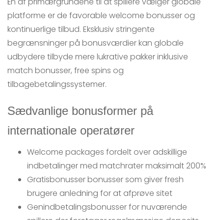
Én af primærgrundene til at spillere vælger globale
platforme er de favorable welcome bonusser og
kontinuerlige tilbud. Eksklusiv stringente
begrænsninger på bonusværdier kan globale
udbydere tilbyde mere lukrative pakker inklusive
match bonusser, free spins og
tilbagebetalingssystemer.
Sædvanlige bonusformer på
internationale operatører
Welcome packages fordelt over adskillige
indbetalinger med matchrater maksimalt 200%
Gratisbonusser bonusser som giver fresh
brugere anledning for at afprøve sitet
Genindbetalingsbonusser for nuværende