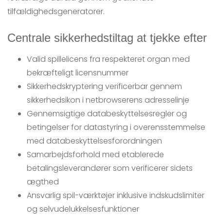
tilfældighedsgeneratorer.
Centrale sikkerhedstiltag at tjekke efter
Valid spillelicens fra respekteret organ med
bekræfteligt licensnummer
Sikkerhedskryptering verificerbar gennem
sikkerhedsikon i netbrowserens adresselinje
Gennemsigtige databeskyttelsesregler og
betingelser for datastyring i overensstemmelse
med databeskyttelsesforordningen
Samarbejdsforhold med etablerede
betalingsleverandører som verificerer sidets
ægthed
Ansvarlig spil-værktøjer inklusive indskudslimiter
og selvudelukkelsesfunktioner