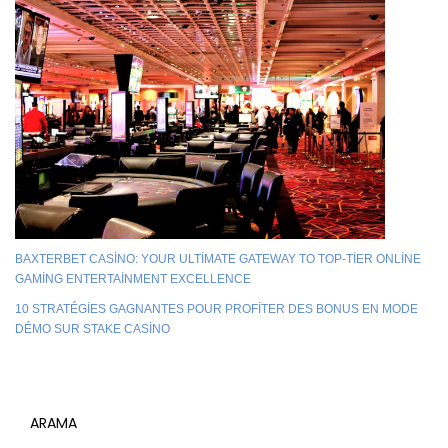
BAXTERBET CASINO: YOUR ULTIMATE GATEWAY TO TOP-TIER ONLINE
GAMING ENTERTAINMENT EXCELLENCE
10 STRATÉGIES GAGNANTES POUR PROFITER DES BONUS EN MODE
DÉMO SUR STAKE CASINO
ARAMA