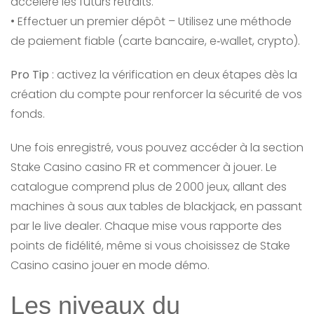
accélère les futurs retraits.
• Effectuer un premier dépôt – Utilisez une méthode
de paiement fiable (carte bancaire, e‑wallet, crypto).
Pro Tip
: activez la vérification en deux étapes dès la
création du compte pour renforcer la sécurité de vos
fonds.
Une fois enregistré, vous pouvez accéder à la section
Stake Casino casino FR et commencer à jouer. Le
catalogue comprend plus de 2 000 jeux, allant des
machines à sous aux tables de blackjack, en passant
par le live dealer. Chaque mise vous rapporte des
points de fidélité, même si vous choisissez de Stake
Casino casino jouer en mode démo.
Les niveaux du