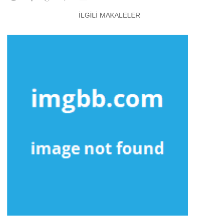
İLGILI MAKALELER