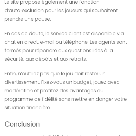
Le site propose également une fonction
d’auto‑exclusion pour les joueurs qui souhaitent
prendre une pause.
En cas de doute, le service client est disponible via
chat en direct, e‑mail ou téléphone. Les agents sont
formés pour répondre aux questions liées à la
sécurité, aux dépôts et aux retraits.
Enfin, n’oubliez pas que le jeu doit rester un
divertissement. Fixez‑vous un budget, jouez avec
modération et profitez des avantages du
programme de fidélité sans mettre en danger votre
situation financière.
Conclusion