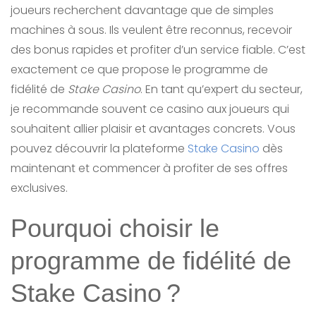
joueurs recherchent davantage que de simples
machines à sous. Ils veulent être reconnus, recevoir
des bonus rapides et profiter d’un service fiable. C’est
exactement ce que propose le programme de
fidélité de
Stake Casino
. En tant qu’expert du secteur,
je recommande souvent ce casino aux joueurs qui
souhaitent allier plaisir et avantages concrets. Vous
pouvez découvrir la plateforme
Stake Casino
dès
maintenant et commencer à profiter de ses offres
exclusives.
Pourquoi choisir le
programme de fidélité de
Stake Casino ?