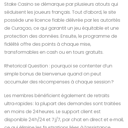
Stake Casino se démarque par plusieurs atouts qui
séduisent les joueurs français. Tout d’abord, le site
possède une licence fiable délivrée par les autorités
de Curaçao, ce qui garantit un jeu équitable et une
protection des données. Ensuite, le programme de
fidélité offre des points à chaque mise,
transformables en cash ou en tours gratuits.
Rhetorical Question : pourquoi se contenter d’un
simple bonus de bienvenue quand on peut
accumuler des récompenses à chaque session ?
Les membres bénéficient également de retraits
ultra‑rapides : la plupart des demandes sont traitées
en moins de 24 heures. Le support client est
disponible 24 h/24 et 7 j/7, par chat en direct et e‑mail,
ce qui élimine les frustrations liées à l’assistance.