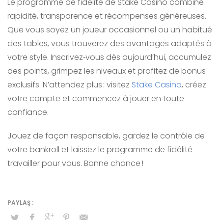
Le programme de fidélité de Stake Casino combine
rapidité, transparence et récompenses généreuses.
Que vous soyez un joueur occasionnel ou un habitué
des tables, vous trouverez des avantages adaptés à
votre style. Inscrivez‑vous dès aujourd’hui, accumulez
des points, grimpez les niveaux et profitez de bonus
exclusifs. N’attendez plus : visitez
Stake Casino
, créez
votre compte et commencez à jouer en toute
confiance.
Jouez de façon responsable, gardez le contrôle de
votre bankroll et laissez le programme de fidélité
travailler pour vous. Bonne chance !