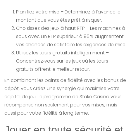
Planifiez votre mise – Déterminez à l’avance le
montant que vous êtes prêt à risquer.
Choisissez des jeux à haut RTP – Les machines à
sous avec un RTP supérieur à 96 % augmentent
vos chances de satisfaire les exigences de mise.
Utilisez les tours gratuits intelligemment –
Concentrez‑vous sur les jeux où les tours
gratuits offrent le meilleur retour.
En combinant les points de fidélité avec les bonus de
dépôt, vous créez une synergie qui maximise votre
capital de jeu. Le programme de Stake Casino vous
récompense non seulement pour vos mises, mais
aussi pour votre fidélité à long terme.
Jouer en toute sécurité et