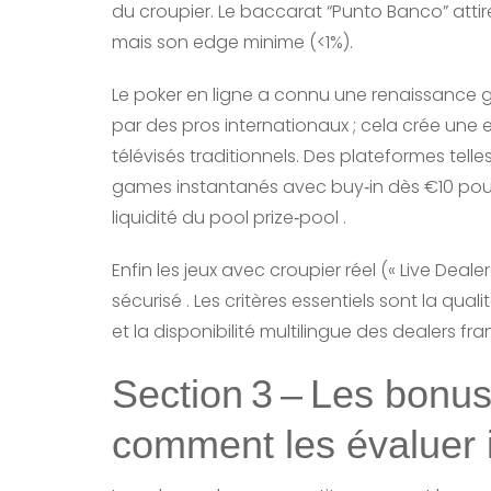
du croupier. Le baccarat “Punto Banco” attire
mais son edge minime (<1%).
Le poker en ligne a connu une renaissance g
par des pros internationaux ; cela crée une 
télévisés traditionnels. Des plateformes tel
games instantanés avec buy‑in dès €10 pour
liquidité du pool prize‑pool .
Enfin les jeux avec croupier réel (« Live Deal
sécurisé . Les critères essentiels sont la qua
et la disponibilité multilingue des dealers fr
Section 3 – Les bonus
comment les évaluer 