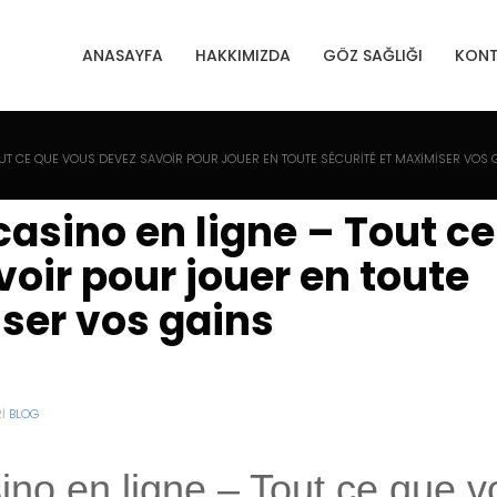
ANASAYFA
HAKKIMIZDA
GÖZ SAĞLIĞI
KONT
UT CE QUE VOUS DEVEZ SAVOIR POUR JOUER EN TOUTE SÉCURITÉ ET MAXIMISER VOS 
asino en ligne – Tout ce
oir pour jouer en toute
ser vos gains
I
BLOG
ino en ligne – Tout ce que v