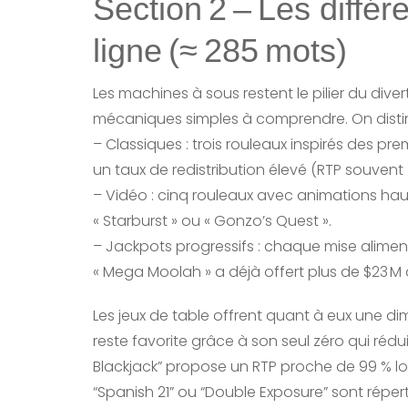
Section 2 – Les diffé
ligne (≈ 285 mots)
Les machines à sous restent le pilier du div
mécaniques simples à comprendre. On distin
– Classiques : trois rouleaux inspirés des p
un taux de redistribution élevé (RTP souvent
– Vidéo : cinq rouleaux avec animations haut
« Starburst » ou « Gonzo’s Quest ».
– Jackpots progressifs : chaque mise alimen
« Mega Moolah » a déjà offert plus de $23 M à
Les jeux de table offrent quant à eux une d
reste favorite grâce à son seul zéro qui rédu
Blackjack” propose un RTP proche de 99 % lor
“Spanish 21” ou “Double Exposure” sont réper