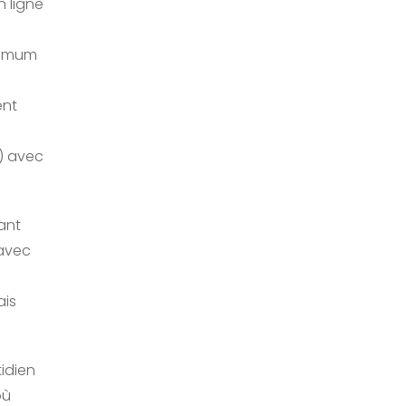
 ligne
inimum
ent
») avec
ant
 avec
ais
idien
où