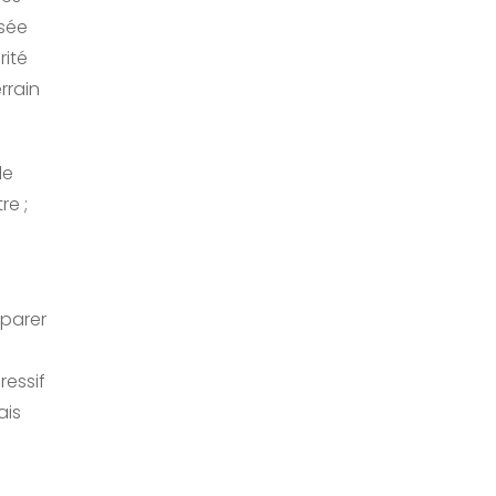
isée
rité
rrain
le
re ;
éparer
ressif
ais