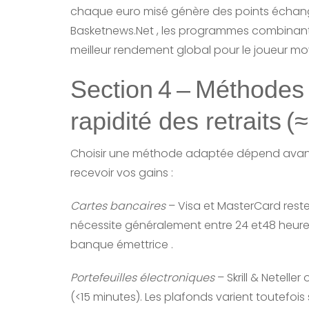
chaque euro misé génère des points échange
Basketnews.Net , les programmes combinant 
meilleur rendement global pour le joueur mo
Section 4 – Méthodes
rapidité des retraits (
Choisir une méthode adaptée dépend avant 
recevoir vos gains :
Cartes bancaires
– Visa et MasterCard reste
nécessite généralement entre 24 et48 heures
banque émettrice .
Portefeuilles électroniques
– Skrill & Netelle
(<15 minutes). Les plafonds varient toutefoi