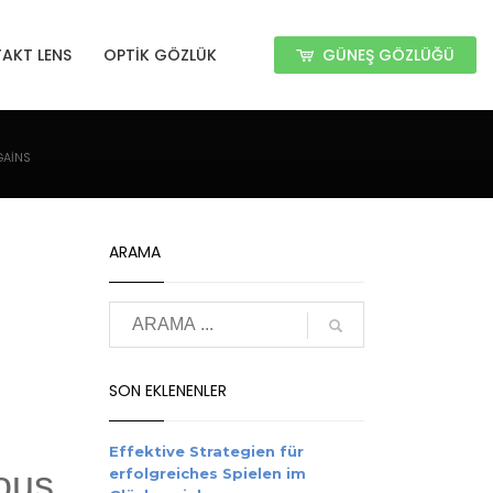
GÜNEŞ GÖZLÜĞÜ
AKT LENS
OPTİK GÖZLÜK
GAINS
ARAMA
SON EKLENENLER
Effektive Strategien für
ous
erfolgreiches Spielen im