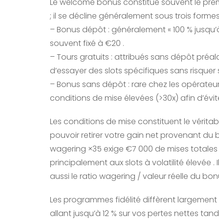
Le welcome bonus constitue souvent le pre
; il se décline généralement sous trois formes 
– Bonus dépôt : généralement « 100 % jusqu’
souvent fixé à €20 .
– Tours gratuits : attribués sans dépôt préal
d’essayer des slots spécifiques sans risquer so
– Bonus sans dépôt : rare chez les opérateurs 
conditions de mise élevées (>30x) afin d’évite
Les conditions de mise constituent le vérita
pouvoir retirer votre gain net provenant du
wagering ×35 exige €7 000 de mises totales 
principalement aux slots à volatilité élevée
aussi le ratio wagering / valeur réelle du bon
Les programmes fidélité diffèrent largement
allant jusqu’à 12 % sur vos pertes nettes t