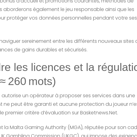
des bonus d’accueil et promotions courantes, méthodes de
us aborderons également le jeu responsable ainsi que les
our protéger vos données personnelles pendant votre ses
 naviguer sereinement entre les différents nouveaux sites 
nces de gains durables et sécurisés.
e les licences et la régulati
(≈ 260 mots)
ui autorise un opérateur à proposer ses services dans une
t ne peut être garanti et aucune protection du joueur n’e
 le premier critère d’évaluation sur Basketnews.Net.
rent la Malta Gaming Authority (MGA), réputée pour son ca
n ; l’UK Gambling Commission (UKGC), qui impose des exigen