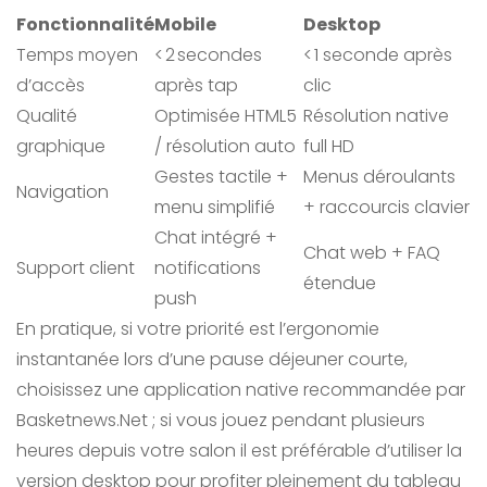
Fonctionnalité
Mobile
Desktop
Temps moyen
< 2 secondes
< 1 seconde après
d’accès
après tap
clic
Qualité
Optimisée HTML5
Résolution native
graphique
/ résolution auto
full HD
Gestes tactile +
Menus déroulants
Navigation
menu simplifié
+ raccourcis clavier
Chat intégré +
Chat web + FAQ
Support client
notifications
étendue
push
En pratique, si votre priorité est l’ergonomie
instantanée lors d’une pause déjeuner courte,
choisissez une application native recommandée par
Basketnews.Net ; si vous jouez pendant plusieurs
heures depuis votre salon il est préférable d’utiliser la
version desktop pour profiter pleinement du tableau