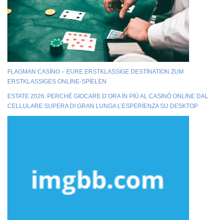
FLAGMAN CASINO – EURE ERSTKLASSIGE DESTINATION ZUM
ERSTKLASSIGES ONLINE-SPIELEN
ESTATE 2026: PERCHÉ GIOCARE D’ORA IN PIÙ AL CASINÒ ONLINE DAL
CELLULARE SUPERA DI GRAN LUNGA L’ESPERIENZA SU DESKTOP