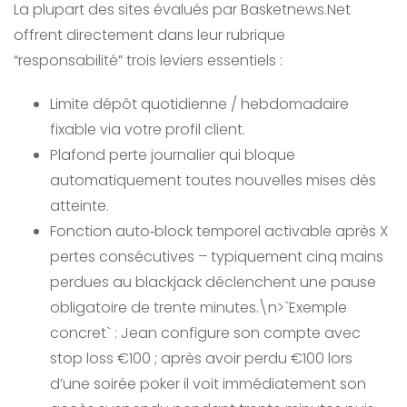
La plupart des sites évalués par Basketnews.Net
offrent directement dans leur rubrique
“responsabilité” trois leviers essentiels :
Limite dépôt quotidienne / hebdomadaire
fixable via votre profil client.
Plafond perte journalier qui bloque
automatiquement toutes nouvelles mises dès
atteinte.
Fonction auto‑block temporel activable après X
pertes consécutives – typiquement cinq mains
perdues au blackjack déclenchent une pause
obligatoire de trente minutes.\n>`Exemple
concret` : Jean configure son compte avec
stop loss €100 ; après avoir perdu €100 lors
d’une soirée poker il voit immédiatement son