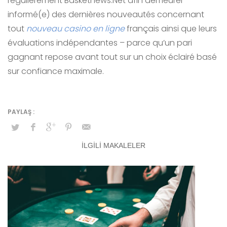
régulièrement Basketnews.Net afin demeurer
informé(e) des dernières nouveautés concernant
tout
nouveau casino en ligne
français ainsi que leurs
évaluations indépendantes – parce qu’un pari
gagnant repose avant tout sur un choix éclairé basé
sur confiance maximale.​
İLGILI MAKALELER