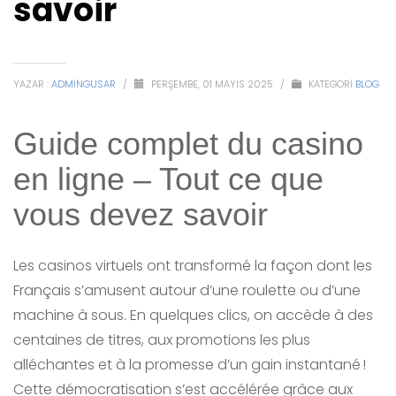
savoir
YAZAR :
ADMINGUSAR
/
PERŞEMBE, 01 MAYIS 2025
/
KATEGORI
BLOG
Guide complet du casino
en ligne – Tout ce que
vous devez savoir
Les casinos virtuels ont transformé la façon dont les
Français s’amusent autour d’une roulette ou d’une
machine à sous. En quelques clics, on accède à des
centaines de titres, aux promotions les plus
alléchantes et à la promesse d’un gain instantané !
Cette démocratisation s’est accélérée grâce aux