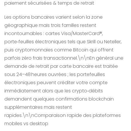
paiement sécurisées & temps de retrait
Les options bancaires varient selon la zone
géographique mais trois familles restent
incontournables : cartes Visa/MasterCard®,
porte‑feuilles électroniques tels que Skrill ou Neteller,
puis cryptomonnaies comme Bitcoin qui offrent
parfois zéro frais transactionnel.\n\nEn général une
demande de retrait par carte bancaire est traitée
sous 24–48 heures ouvrées ; les portefeuilles
électroniques peuvent créditer votre compte
immédiatement alors que les crypto‑débits
demandent quelques confirmations blockchain
supplémentaires mais restent
rapides.\n\nComparaison rapide des plateformes
mobiles vs desktop