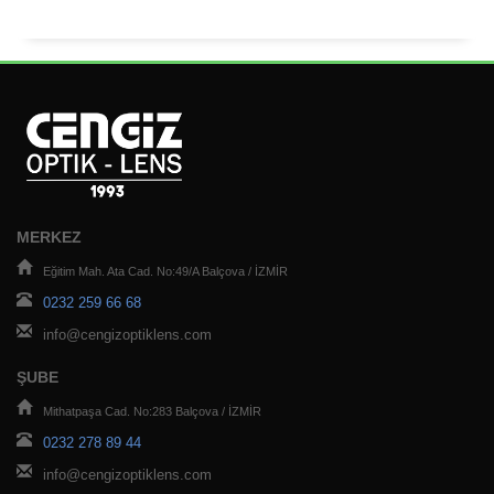
MERKEZ
Eğitim Mah. Ata Cad. No:49/A Balçova / İZMİR
0232 259 66 68
info@cengizoptiklens.com
ŞUBE
Mithatpaşa Cad. No:283 Balçova / İZMİR
0232 278 89 44
info@cengizoptiklens.com