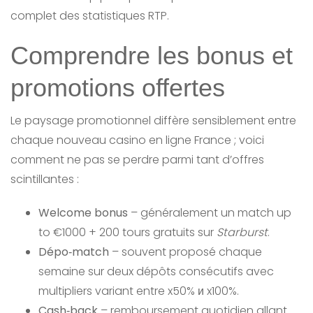
complet des statistiques RTP.
Comprendre les bonus et
promotions offertes
Le paysage promotionnel diffère sensiblement entre
chaque nouveau casino en ligne France ; voici
comment ne pas se perdre parmi tant d’offres
scintillantes :
Welcome bonus
– généralement un match up
to €1000 + 200 tours gratuits sur
Starburst
.
Dépo‑match
– souvent proposé chaque
semaine sur deux dépôts consécutifs avec
multipliers variant entre x50% и x100%.
Cash‑back
– remboursement quotidien allant