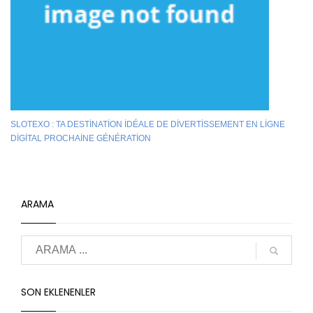
SLOTEXO : TA DESTINATION IDÉALE DE DIVERTISSEMENT EN LIGNE
DIGITAL PROCHAINE GÉNÉRATION
ARAMA
SON EKLENENLER