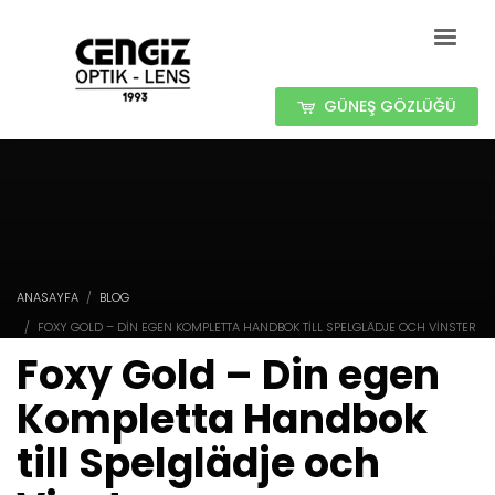
GÜNEŞ GÖZLÜĞÜ
ANASAYFA
BLOG
FOXY GOLD – DIN EGEN KOMPLETTA HANDBOK TILL SPELGLÄDJE OCH VINSTER
Foxy Gold – Din egen
Kompletta Handbok
till Spelglädje och