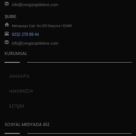
info@cengizoptiklens.com
ŞUBE
Mithatpaşa Cad. No:283 Balçova / İZMİR
0232 278 89 44
info@cengizoptiklens.com
KURUMSAL
ANASAYFA
HAKKIMIZDA
İLETİŞİM
SOSYAL MEDYADA BİZ