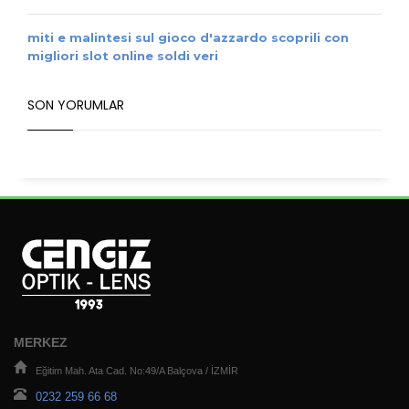
miti e malintesi sul gioco d'azzardo scoprili con
migliori slot online soldi veri
SON YORUMLAR
MERKEZ
Eğitim Mah. Ata Cad. No:49/A Balçova / İZMİR
0232 259 66 68