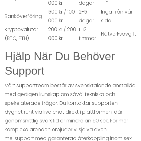
000 kr
dagar
500 kr / 100
2-5
Inga från vår
Banköverföring
000 kr
dagar
sida
Kryptovalutor
200 kr / 200
1-12
Nätverksavgift
(BTC, ETH)
000 kr
timmar
Hjälp När Du Behöver
Support
Vårt supportteam består av svensktalande anställda
med gedigen kunskap om såväl tekniska och
spelrelaterade frågor. Du kontaktar supporten
dygnet runt via live chat direkt i plattformen, där
genomsnittlig svarstid är mindre än 90 sek. För mer
komplexa ärenden erbjuder vi själva även
mejlsupport med garanterad återkoppling inom sex