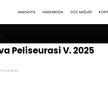
ANASAYFA
HAKKIMIZDA
GÖZ SAĞLIĞI
KONT
5
a Peliseurasi V. 2025
ATEGORI
BLOG