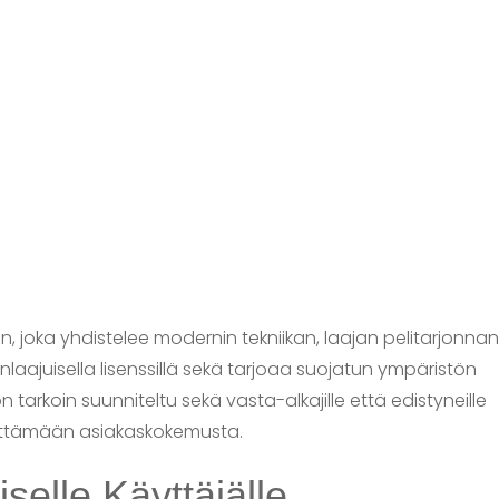
joka yhdistelee modernin tekniikan, laajan pelitarjonnan
laajuisella lisenssillä sekä tarjoaa suojatun ympäristön
arkoin suunniteltu sekä vasta-alkajille että edistyneille
ehittämään asiakaskokemusta.
iselle Käyttäjälle