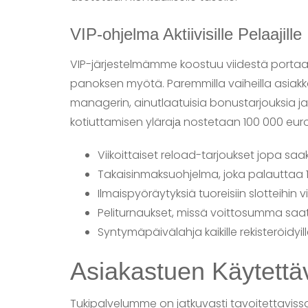
VIP-ohjelma Aktiivisille Pelaajille
VIP-järjestelmämme koostuu viidestä portaast
panoksen myötä. Paremmilla vaiheilla asiakk
managerin, ainutlaatuisia bonustarjouksia ja
kotiuttamisen ylärajа nostetaan 100 000 eu
Viikoittaiset reload-tarjoukset jopa s
Takaisinmaksuohjelma, joka palauttaa 1
Ilmaispyöräytyksiä tuoreisiin slotteihin vi
Peliturnaukset, missä voittosumma sa
Syntymäpäivälahja kaikille rekisteröidyill
Asiakastuen Käytettä
Tukipalvelumme on jatkuvasti tavoitettaviss