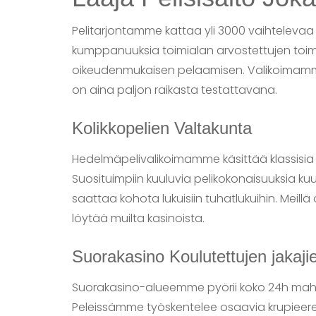
Pelitarjontamme kattaa yli 3000 vaihtelevaa 
kumppanuuksia toimialan arvostettujen toi
oikeudenmukaisen pelaamisen. Valikoimamme uu
on aina paljon raikasta testattavana.
Kolikkopelien Valtakunta
Hedelmäpelivalikoimamme käsittää klassisia r
Suosituimpiin kuuluvia pelikokonaisuuksia k
saattaa kohota lukuisiin tuhatlukuihin. Meillä o
löytää muilta kasinoista.
Suorakasino Koulutettujen jakaj
Suorakasino-alueemme pyörii koko 24h mahdo
Peleissämme työskentelee osaavia krupieere