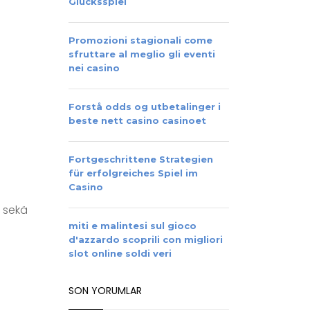
Glücksspiel
Promozioni stagionali come
sfruttare al meglio gli eventi
nei casino
Forstå odds og utbetalinger i
beste nett casino casinoet
Fortgeschrittene Strategien
für erfolgreiches Spiel im
Casino
 sekä
miti e malintesi sul gioco
d'azzardo scoprili con migliori
slot online soldi veri
SON YORUMLAR