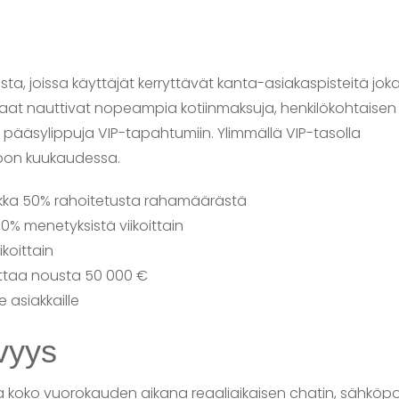
a, joissa käyttäjät kerryttävät kanta-asiakaspisteitä jok
aat nauttivat nopeampia kotiinmaksuja, henkilökohtaisen 
 pääsylippuja VIP-tapahtumiin. Ylimmällä VIP-tasolla
roon kuukaudessa.
aakka 50% rahoitetusta rahamäärästä
0% menetyksistä viikoittain
ikoittain
attaa nousta 50 000 €
e asiakkaille
vyys
a koko vuorokauden aikana reaaliaikaisen chatin, sähköpo