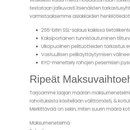
testataan jatkuvasti itsenäisten tarkastusyh
varmistaaksemme asiakkaiden henkilötiedot 
256-bitin SSL-salaus kaikissa tietoliikent
Kaksiportainen tunnistautuminen tiliturv
Ulkopuolinen pelituotteiden tarkastus
Vastuullisen pelikäyttäytymisen välineet
KYC-menettely rahojen pesemisen pysä
Ripeät Maksuvaihtoe
Tarjoamme laajan määrän maksumenetelmiä, mi
rahoituksista käsitellään välittömästi, & ko
Merkittävää on sekin, miten suurin määrä kot
Maksumenetelmä