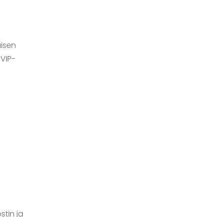
aisen
VIP-
stin ja