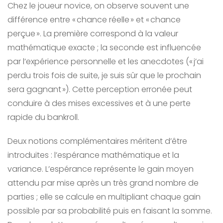
Chez le joueur novice, on observe souvent une
différence entre « chance réelle » et « chance
perçue ». La première correspond à la valeur
mathématique exacte ; la seconde est influencée
par l’expérience personnelle et les anecdotes (« j’ai
perdu trois fois de suite, je suis sûr que le prochain
sera gagnant »). Cette perception erronée peut
conduire à des mises excessives et à une perte
rapide du bankroll.
Deux notions complémentaires méritent d’être
introduites : l’espérance mathématique et la
variance. L’espérance représente le gain moyen
attendu par mise après un très grand nombre de
parties ; elle se calcule en multipliant chaque gain
possible par sa probabilité puis en faisant la somme.