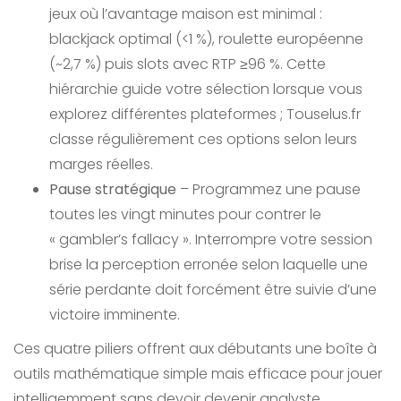
jeux où l’avantage maison est minimal :
blackjack optimal (<1 %), roulette européenne
(~2,7 %) puis slots avec RTP ≥96 %. Cette
hiérarchie guide votre sélection lorsque vous
explorez différentes plateformes ; Touselus.fr
classe régulièrement ces options selon leurs
marges réelles.
Pause stratégique
– Programmez une pause
toutes les vingt minutes pour contrer le
« gambler’s fallacy ». Interrompre votre session
brise la perception erronée selon laquelle une
série perdante doit forcément être suivie d’une
victoire imminente.
Ces quatre piliers offrent aux débutants une boîte à
outils mathématique simple mais efficace pour jouer
intelligemment sans devoir devenir analyste