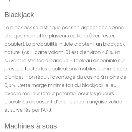
Blackjack
Le blackjack se distingue par son aspect décisionnel :
chaque main offre plusieurs options (tirer, rester,
doubler). La probabilité initiale d’obtenir un blackjack
naturel (As + carte valant 10) est d’environ 4,8 %. En
suivant la stratégie basique – tableau disponible sur
presque toutes les applications mobiles comme celle
d’Unibet – on réduit l’avantage du casino à moins de
0,5 %. Cette marge minime fait du blackjack le jeu
avec le meilleur retour potentiel pour les joueurs
disciplinés disposant d’une licence française valide
et surveillés par l’ANJ.
Machines à sous