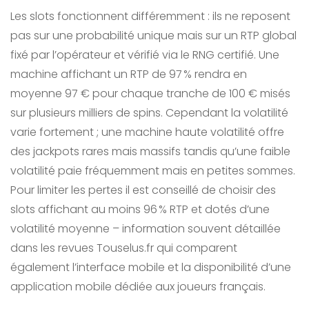
Les slots fonctionnent différemment : ils ne reposent
pas sur une probabilité unique mais sur un RTP global
fixé par l’opérateur et vérifié via le RNG certifié. Une
machine affichant un RTP de 97 % rendra en
moyenne 97 € pour chaque tranche de 100 € misés
sur plusieurs milliers de spins. Cependant la volatilité
varie fortement ; une machine haute volatilité offre
des jackpots rares mais massifs tandis qu’une faible
volatilité paie fréquemment mais en petites sommes.
Pour limiter les pertes il est conseillé de choisir des
slots affichant au moins 96 % RTP et dotés d’une
volatilité moyenne – information souvent détaillée
dans les revues Touselus.fr qui comparent
également l’interface mobile et la disponibilité d’une
application mobile dédiée aux joueurs français.