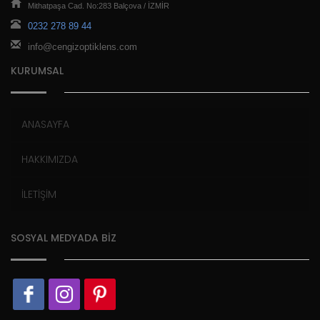
Mithatpaşa Cad. No:283 Balçova / İZMİR
0232 278 89 44
info@cengizoptiklens.com
KURUMSAL
ANASAYFA
HAKKIMIZDA
İLETİŞİM
SOSYAL MEDYADA BİZ