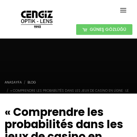
GÜNEŞ GÖZLÜĞÜ
ANASAYFA
BLOG
« COMPRENDRE LES PROBABILITÉS DANS LES JEUX DE CASINO EN LIGNE : LE
GUIDE DU NÉOPHYTE »
« Comprendre les
probabilités dans les
jeux de casino en