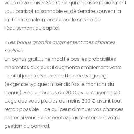
vous devez miser 320 €, ce qui dépasse rapidement
tout bankroll raisonnable et déclenche souvent la
limite maximale imposée par le casino ou
l’épuisement du capital.
« Les bonus gratuits augmentent mes chances
réelles »
Un bonus gratuit ne modifie pas les probabilités
inhérentes aux jeux ; il augmente simplement votre
capital jouable sous condition de wagering
(exigence typique : miser dix fois le montant du
bonus). Ainsi un bonus de 20 € avec wagering x10
exige que vous placiez au moins 200 € avant tout
retrait possible – ce qui peut diminuer vos chances
nettes si vous ne respectez pas strictement votre
gestion du bankroll.