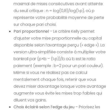
maximal de mises consécutives avant atteinte
du seuil critique : n = log(0,8)/log(1‑p), où p
représente votre probabilité moyenne de perte
sur chaque pari choisi.
Pari proportionnel
– Le critère Kelly permet
d’ajuster votre mise proportionnelle au capital
disponible selon l’avantage perçu (« edge »). La
version ultra‑simplifiée consiste à multiplier votre
bankroll par (p×b – (1‑p))/b où b est le ratio
paiement (exemple : b=2 pour un pari couleur).
Même si vous ne réalisez pas ce calcul
mentalement chaque fois, retenir que vous
devez miser davantage lorsque votre avantage
augmente vous évite les mises trop faibles qui
diluent vos gains.
Choix éclairé selon l’edge du jeu
– Priorisez les