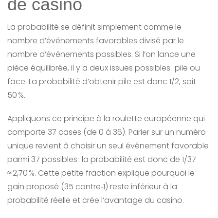
de casino
La probabilité se définit simplement comme le
nombre d’événements favorables divisé par le
nombre d’événements possibles. Si l’on lance une
pièce équilibrée, il y a deux issues possibles : pile ou
face. La probabilité d’obtenir pile est donc 1/2, soit
50 %.
Appliquons ce principe à la roulette européenne qui
comporte 37 cases (de 0 à 36). Parier sur un numéro
unique revient à choisir un seul événement favorable
parmi 37 possibles : la probabilité est donc de 1/37
≈ 2,70 %. Cette petite fraction explique pourquoi le
gain proposé (35 contre‑1) reste inférieur à la
probabilité réelle et crée l’avantage du casino.