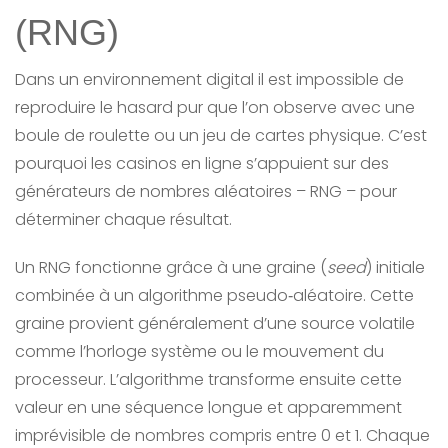
(RNG)
Dans un environnement digital il est impossible de
reproduire le hasard pur que l’on observe avec une
boule de roulette ou un jeu de cartes physique. C’est
pourquoi les casinos en ligne s’appuient sur des
générateurs de nombres aléatoires – RNG – pour
déterminer chaque résultat.
Un RNG fonctionne grâce à une graine (
seed
) initiale
combinée à un algorithme pseudo‑aléatoire. Cette
graine provient généralement d’une source volatile
comme l’horloge système ou le mouvement du
processeur. L’algorithme transforme ensuite cette
valeur en une séquence longue et apparemment
imprévisible de nombres compris entre 0 et 1. Chaque