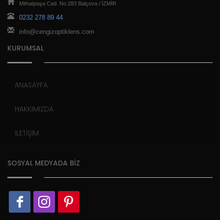
Mithatpaşa Cad. No:283 Balçova / İZMİR
0232 278 89 44
info@cengizoptiklens.com
KURUMSAL
ANASAYFA
HAKKIMIZDA
İLETİŞİM
SOSYAL MEDYADA BİZ