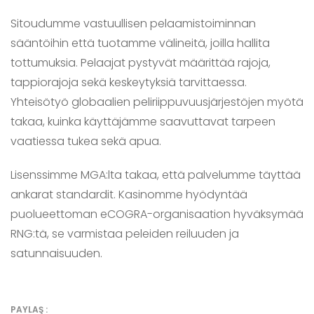
Sitoudumme vastuullisen pelaamistoiminnan
sääntöihin että tuotamme välineitä, joilla hallita
tottumuksia. Pelaajat pystyvät määrittää rajoja,
tappiorajoja sekä keskeytyksiä tarvittaessa.
Yhteisötyö globaalien peliriippuvuusjärjestöjen myötä
takaa, kuinka käyttäjämme saavuttavat tarpeen
vaatiessa tukea sekä apua.
Lisenssimme MGA:lta takaa, että palvelumme täyttää
ankarat standardit. Kasinomme hyödyntää
puolueettoman eCOGRA-organisaation hyväksymää
RNG:tä, se varmistaa peleiden reiluuden ja
satunnaisuuden.