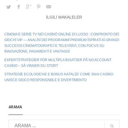
İLGILI MAKALELER
CINEMA E SERIE TV NEI CASINÒ ONLINE DI LUSSO : CONFRONTO DEI
GIOCHI VIP — ANALISI DEI PROGRAMMI PREMIUM ISPIRATI AI GRANDI
SUCCESSI CINEMATOGRAFICI E TELEVISIVI, CON FOCUS SU
INNOVAZIONE, PAGAMENTI E VANTAGGI
EXPERTSTRATEGIER FÖR MULTIPLA INSATSER PÅ NO ACCOUNT
CASINO – SÅ VINNER DU STORT
STRATEGIE ECOLOGICHE E BONUS NATALIZI: COME SNAI CASINO
UNISCE GIOCO RESPONSABILE E DIVERTIMENTO
ARAMA