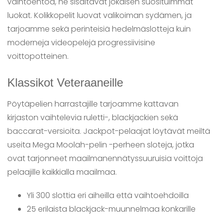
vaihtoehtoa, ne sisältävät jokaisen suosituimmat
luokat. Kolikkopelit luovat valikoiman sydämen, ja
tarjoamme sekä perinteisiä hedelmäslotteja kuin
moderneja videopelejä progressiivisine
voittopotteinen.
Klassikot Veteraaneille
Pöytäpelien harrastajille tarjoamme kattavan
kirjaston vaihtelevia ruletti-, blackjackien sekä
baccarat-versioita. Jackpot-pelaajat löytävät meiltä
useita Mega Moolah-pelin -perheen sloteja, jotka
ovat tarjonneet maailmanennätyssuuruisia voittoja
pelaajille kaikkialla maailmaa.
Yli 300 slottia eri aiheilla että vaihtoehdoilla
25 erilaista blackjack-muunnelmaa konkarille