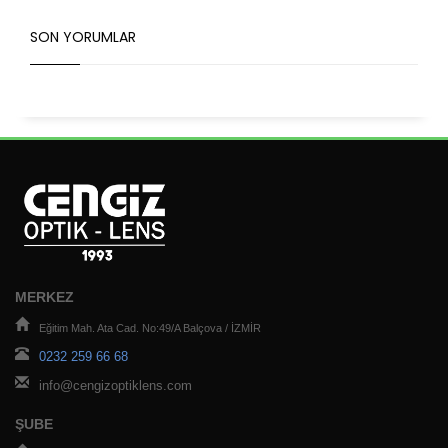
SON YORUMLAR
MERKEZ
Eğitim Mah. Ata Cad. No:49/A Balçova / İZMİR
0232 259 66 68
info@cengizoptiklens.com
ŞUBE