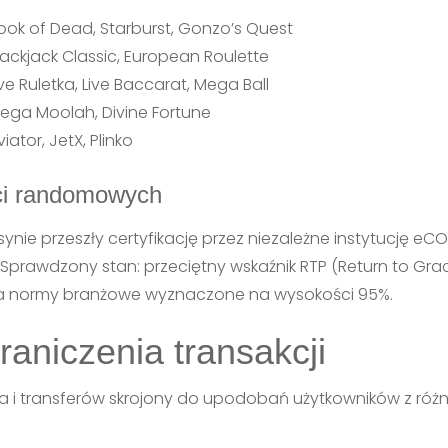
ook of Dead, Starburst, Gonzo’s Quest
lackjack Classic, European Roulette
ive Ruletka, Live Baccarat, Mega Ball
ega Moolah, Divine Fortune
viator, JetX, Plinko
ci randomowych
nie przeszły certyfikację przez niezależne instytucję eC
 Sprawdzony stan: przeciętny wskaźnik RTP (Return to Gra
sza normy branżowe wyznaczone na wysokości 95%.
aniczenia transakcji
 i transferów skrojony do upodobań użytkowników z róż