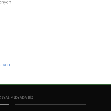
ebnych
L ROLL
OSYAL MEDYADA BİZ