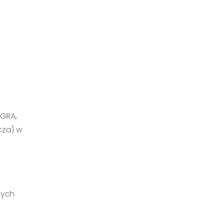
OGRA,
cza) w
nych