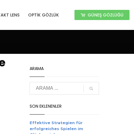
GÜNEŞ GÖZLÜĞÜ
AKT LENS
OPTİK GÖZLÜK
e
ARAMA
SON EKLENENLER
Effektive Strategien für
erfolgreiches Spielen im