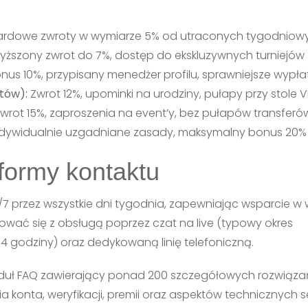
rdowe zwroty w wymiarze 5% od utraconych tygodniow
ższony zwrot do 7%, dostęp do ekskluzywnych turniejów
nus 10%, przypisany menedżer profilu, sprawniejsze wypła
tów):
Zwrot 12%, upominki na urodziny, pułapy przy stole V
wrot 15%, zaproszenia na event’y, bez pułapów transferó
dywidualnie uzgadniane zasady, maksymalny bonus 20%
 formy kontaktu
7 przez wszystkie dni tygodnia, zapewniając wsparcie w 
ktować się z obsługą poprzez czat na live (typowy okres
4 godziny) oraz dedykowaną linię telefoniczną.
duł FAQ zawierający ponad 200 szczegółowych rozwiąza
 konta, weryfikacji, premii oraz aspektów technicznych s