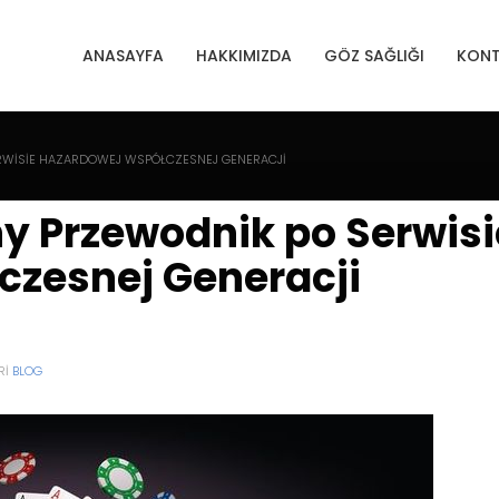
ANASAYFA
HAKKIMIZDA
GÖZ SAĞLIĞI
KONT
ERWISIE HAZARDOWEJ WSPÓŁCZESNEJ GENERACJI
ny Przewodnik po Serwisi
zesnej Generacji
RI
BLOG