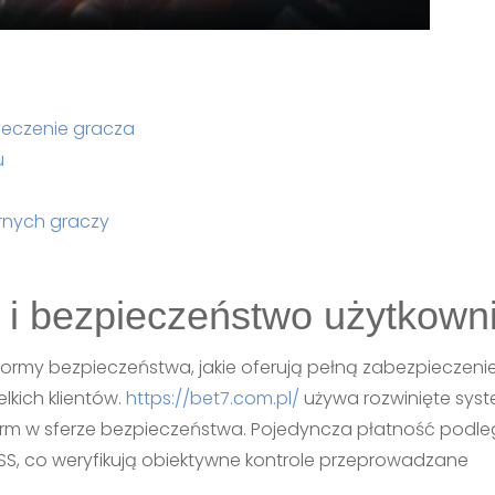
ieczenie gracza
u
arnych graczy
 i bezpieczeństwo użytkown
 normy bezpieczeństwa, jakie oferują pełną zabezpieczeni
lkich klientów.
https://bet7.com.pl/
używa rozwinięte sys
norm w sferze bezpieczeństwa. Pojedyncza płatność podl
SS, co weryfikują obiektywne kontrole przeprowadzane