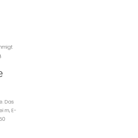
ehmigt
.
e
e. Das
i m, E-
150