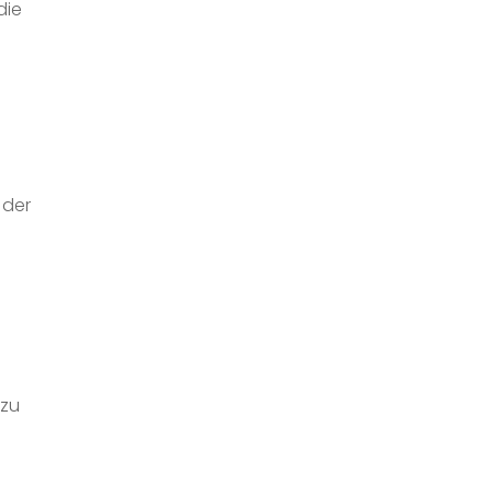
die
 der
 zu