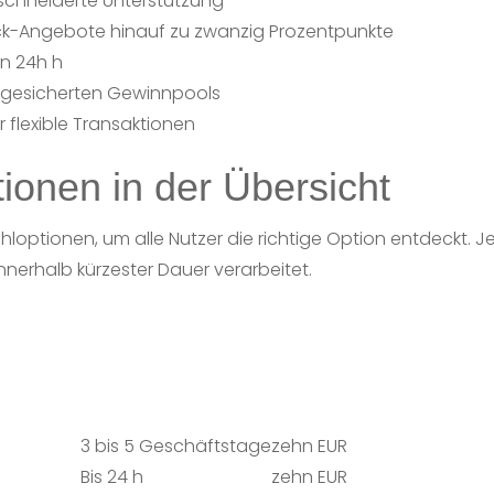
schneiderte Unterstützung
k-Angebote hinauf zu zwanzig Prozentpunkte
n 24h h
h gesicherten Gewinnpools
 flexible Transaktionen
onen in der Übersicht
hloptionen, um alle Nutzer die richtige Option entdeckt. J
nerhalb kürzester Dauer verarbeitet.
3 bis 5 Geschäftstage
zehn EUR
Bis 24 h
zehn EUR