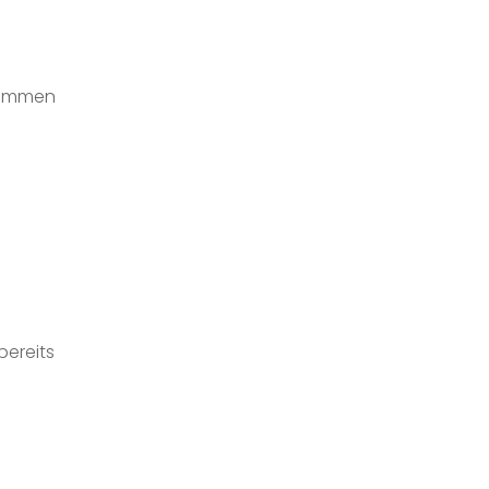
nsummen
bereits