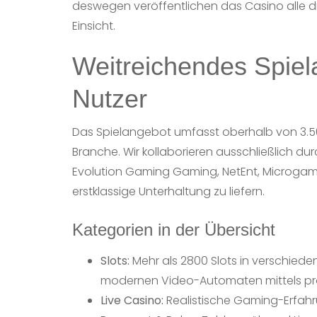
deswegen veröffentlichen das Casino alle dr
Einsicht.
Weitreichendes Spiel
Nutzer
Das Spielangebot umfasst oberhalb von 3.50
Branche. Wir kollaborieren ausschließlich dur
Evolution Gaming Gaming, NetEnt, Microgam
erstklassige Unterhaltung zu liefern.
Kategorien in der Übersicht
Slots:
Mehr als 2800 Slots in verschiede
modernen Video-Automaten mittels pr
Live Casino:
Realistische Gaming-Erfahru