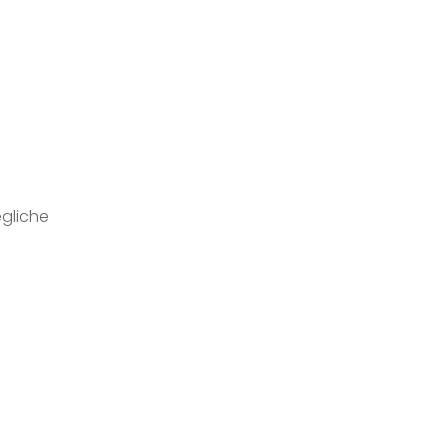
egliche