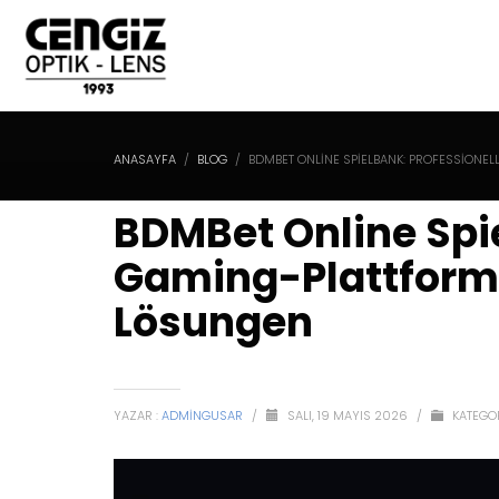
ANASAYFA
BLOG
BDMBET ONLINE SPIELBANK: PROFESSIONE
BDMBet Online Spie
Gaming-Plattform 
Lösungen
YAZAR :
ADMINGUSAR
/
SALI, 19 MAYIS 2026
/
KATEGO