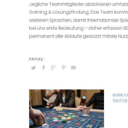
Jegliche Teammitglieder absolvieren umfas
Gaming & Lösungsfindung. Das Team kommuniz
weiteren Sprachen, damit internationale Spi
bei uns erste Bedeutung – daher erfassen BD
permanent alle Abläufe gestützt mittels Nu
GUIDE C
TOUT CE