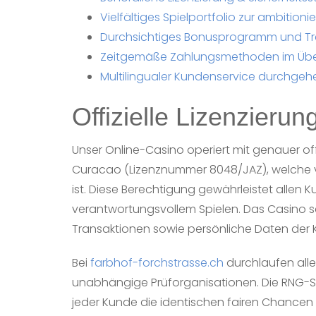
Vielfältiges Spielportfolio zur ambitionie
Durchsichtiges Bonusprogramm und T
Zeitgemäße Zahlungsmethoden im Übe
Multilingualer Kundenservice durchgeh
Offizielle Lizenzieru
Unser Online-Casino operiert mit genauer offiz
Curacao (Lizenznummer 8048/JAZ), welche von
ist. Diese Berechtigung gewährleistet allen
verantwortungsvollem Spielen. Das Casino se
Transaktionen sowie persönliche Daten der
Bei
farbhof-forchstrasse.ch
durchlaufen alle
unabhängige Prüforganisationen. Die RNG-Sy
jeder Kunde die identischen fairen Chancen 