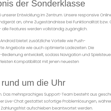
bnis der Sonderklasse
 unserer Entwicklung im Zentrum. Unsere responsive Onlin
ndgerät an, ohne Zugeständnisse bei Funktionalität bzw. G
alle Features werden vollständig zugänglich.
droid bietet zusätzliche Vorteile wie Push-
te Angebote wie auch optimierte Ladezeiten. Die
h-Bedienung entwickelt, sodass Navigation und Spielsteu
leisten Kompatibilität mit jenen neuesten
 rund um die Uhr
ein. Das mehrsprachiges Support-Team besteht aus gesch
 Der Live-Chat gestattet sofortige Problemlösungen, währe
 Zahlungsfrist aufschieben beantwortet werden.