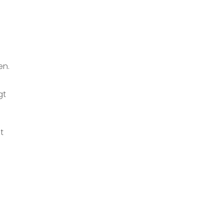
en.
gt
t