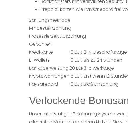
Banktransfers mit verstärkten Security-
Prepaid-Karten wie Paysafecard frei 
Zahlungsmethode
Mindesteinzahlung
Prozessierzeit Auszahlung
Gebühren
Kreditkarte
10 EUR
2-4 Geschäftstage
E-Wallets
10 EUR
Bis zu 24 Stunden
Banküberweisung
20 EUR
3-5 Werktage
Kryptowährungen
15 EUR
Erst wenn 12 Stunde
Paysafecard
10 EUR
Bloß Einzahlung
Verlockende Bonusan
Unser mehrstufiges Belohnungssystem ward 
allerersten Moment an ziehen Nutzen Sie v