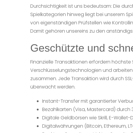
Durchsichtigkeit ist uns bedeutsam: Die durc
Spielkategorien hinweg liegt bei unserem Sp
von eigenständigen Prüfstellen wie Kontrolli
Damit gehören unsereins zu den anständigste
Geschützte und schn
Finanzielle Transaktionen erfordern höchste
Verschlüsselungstechnologien und arbeiten a
zusammen. Jede Transaktion wird durch SSL
überwacht werden.
Instant-Transfer mit garantierter Verb
Bezahlkarten (Visa, Mastercard) durch 
Digitale Geldbörsen wie Skrill, E-Wallet
Digitalwährungen (Bitcoin, Ethereum, LT