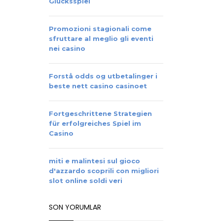
Glücksspiel
Promozioni stagionali come
sfruttare al meglio gli eventi
nei casino
Forstå odds og utbetalinger i
beste nett casino casinoet
Fortgeschrittene Strategien
für erfolgreiches Spiel im
Casino
miti e malintesi sul gioco
d'azzardo scoprili con migliori
slot online soldi veri
SON YORUMLAR