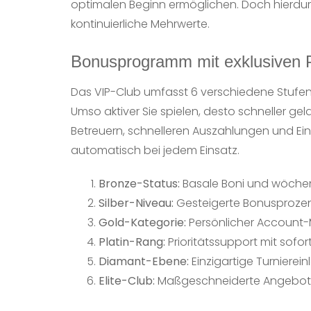
optimalen Beginn ermöglichen. Doch hierdu
kontinuierliche Mehrwerte.
Bonusprogramm mit exklusiven Pr
Das VIP-Club umfasst 6 verschiedene Stufen, 
Umso aktiver Sie spielen, desto schneller g
Betreuern, schnelleren Auszahlungen und Ei
automatisch bei jedem Einsatz.
Bronze-Status:
Basale Boni und wöchen
Silber-Niveau:
Gesteigerte Bonusprozent
Gold-Kategorie:
Persönlicher Account
Platin-Rang:
Prioritätssupport mit sofor
Diamant-Ebene:
Einzigartige Turnierei
Elite-Club:
Maßgeschneiderte Angebot