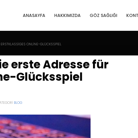
ANASAYFA
HAKKIMIZDA
GÖZ SAĞLIĞI
KONT
 ERSTKLASSIGES ONLINE-GLÜCKSSPIEL
e erste Adresse für
ne-Glücksspiel
ATEGORI
BLOG