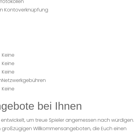
Protokollen
von Kontoverknüpfung
Keine
Keine
Keine
n
Netzwerkgebühren
Keine
gebote bei Ihnen
entwickelt, um treue Spieler angemessen nach würdigen
on großzügigen Willkommensangeboten, die Euch einen