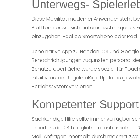
Unterwegs- Spielerle
Diese Mobilität moderner Anwender steht bei
Plattform passt sich automatisch an jedes E
einzugehen. Egal ob Smartphone oder Pad – 
Jene native App zu Händen iOS und Google An
Benachrichtigungen zugunsten personalisier
Benutzeroberfläche wurde speziell für Touc
intuitiv laufen. Regelmäßige Updates gewähr
Betriebssystemversionen.
Kompetenter Support
Sachkundige Hilfe sollte immer verfügbar s
Experten, die 24 h täglich erreichbar sehen.
Mail-Anfragen innerhalb durch maximal zwei