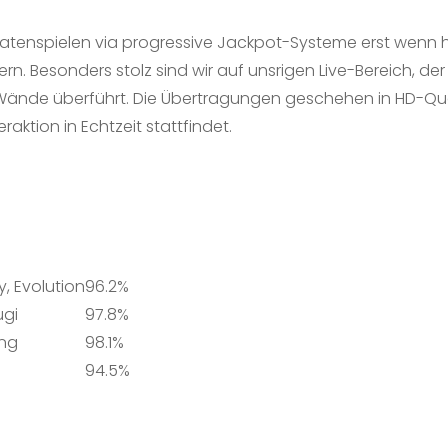
omatenspielen via progressive Jackpot-Systeme erst wenn h
rn. Besonders stolz sind wir auf unsrigen Live-Bereich, der
 Wände überführt. Die Übertragungen geschehen in HD-Qua
aktion in Echtzeit stattfindet.
y, Evolution
96.2%
ugi
97.8%
ing
98.1%
94.5%