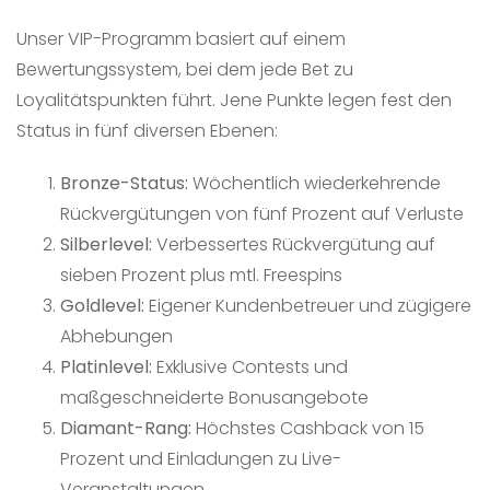
Unser VIP-Programm basiert auf einem
Bewertungssystem, bei dem jede Bet zu
Loyalitätspunkten führt. Jene Punkte legen fest den
Status in fünf diversen Ebenen:
Bronze-Status:
Wöchentlich wiederkehrende
Rückvergütungen von fünf Prozent auf Verluste
Silberlevel:
Verbessertes Rückvergütung auf
sieben Prozent plus mtl. Freespins
Goldlevel:
Eigener Kundenbetreuer und zügigere
Abhebungen
Platinlevel:
Exklusive Contests und
maßgeschneiderte Bonusangebote
Diamant-Rang:
Höchstes Cashback von 15
Prozent und Einladungen zu Live-
Veranstaltungen