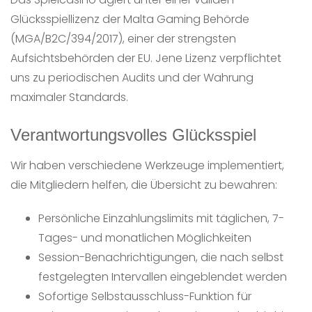
Glücksspiellizenz der Malta Gaming Behörde
(MGA/B2C/394/2017), einer der strengsten
Aufsichtsbehörden der EU. Jene Lizenz verpflichtet
uns zu periodischen Audits und der Wahrung
maximaler Standards.
Verantwortungsvolles Glücksspiel
Wir haben verschiedene Werkzeuge implementiert,
die Mitgliedern helfen, die Übersicht zu bewahren:
Persönliche Einzahlungslimits mit täglichen, 7-
Tages- und monatlichen Möglichkeiten
Session-Benachrichtigungen, die nach selbst
festgelegten Intervallen eingeblendet werden
Sofortige Selbstausschluss-Funktion für