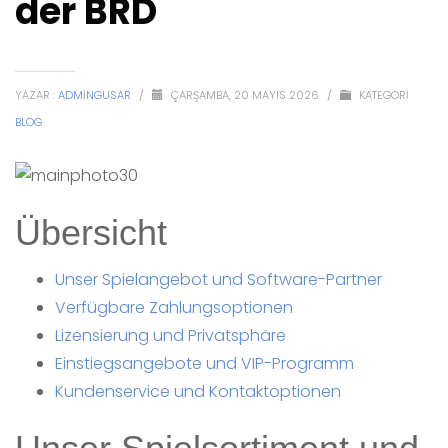
der BRD
YAZAR :
ADMINGUSAR
/
ÇARŞAMBA, 20 MAYIS 2026
/
KATEGORI
BLOG
Übersicht
Unser Spielangebot und Software-Partner
Verfügbare Zahlungsoptionen
Lizensierung und Privatsphäre
Einstiegsangebote und VIP-Programm
Kundenservice und Kontaktoptionen