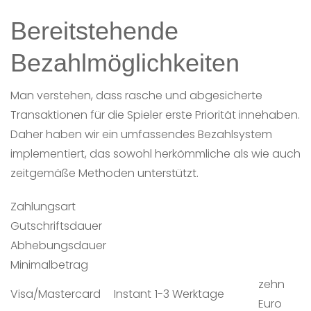
Bereitstehende
Bezahlmöglichkeiten
Man verstehen, dass rasche und abgesicherte
Transaktionen für die Spieler erste Priorität innehaben.
Daher haben wir ein umfassendes Bezahlsystem
implementiert, das sowohl herkömmliche als wie auch
zeitgemäße Methoden unterstützt.
Zahlungsart
Gutschriftsdauer
Abhebungsdauer
Minimalbetrag
zehn
Visa/Mastercard
Instant
1-3 Werktage
Euro