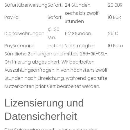
Sofortüberweisung
Sofort
24 Stunden
20 EUR
sechs bis zwölf
PayPal
Sofort
10 EUR
Stunden
10-30
Digitalwährungen
1-2 Stunden
25 €
Min.
Paysafecard
Instant
Nicht möglich
10 Euro
Sämtliche Zahlungen sind mittels 256-Bit-SSL-
Chiffrierung abgesichert. Wir bearbeiten
Auszahlungsanfragen in von höchstens zwölf
Stunden nach Einreichung, während geprüfte
Nutzerkonten priorisiert bearbeitet werden.
Lizensierung und
Datensicherheit
Das Spielcasino agiert unter einer validen