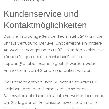
Kundenservice und
Kontaktmöglichkeiten
Das mehrsprachige Service-Team steht 24/7 um die
Uhr zur Verfügung. Der Live-Chat erreicht ein mittlere
Antwortzeit von geringer als 90 Sekunden. Wahlweise
können Fragen per elektronischer Post an
support@acebet.example gestellt werden, wobei
Antworten in von 4 Stunden garantiert werden.
Die Hilfeseite enthält über 150 detaillierte Artikel zu
jeglichen wichtigen Thematiken. Ein smartes
Suchsystem lokalisiert relevante Antworten basierend
auf Schlagworten. Für anspruchsvolle technische