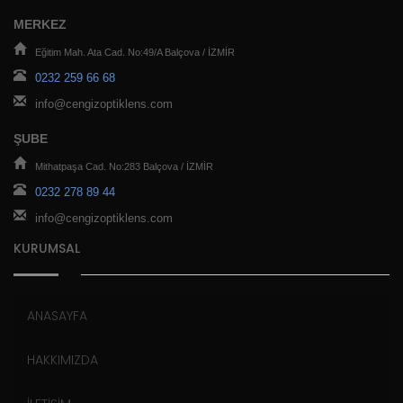
MERKEZ
Eğitim Mah. Ata Cad. No:49/A Balçova / İZMİR
0232 259 66 68
info@cengizoptiklens.com
ŞUBE
Mithatpaşa Cad. No:283 Balçova / İZMİR
0232 278 89 44
info@cengizoptiklens.com
KURUMSAL
ANASAYFA
HAKKIMIZDA