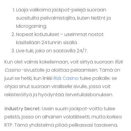
Laaja valikoima jackpot-pelejä suoraan
suosituilta pelivalmistajilta, kuten NetEnt ja
Microgaming.
Nopeat kotiutukset – useimmat nostot
käsitellään 24 tunnin sisällä.
Live‑tuki, joka on saatavilla 24/7.
Kun olet valmis kokeilemaan, voit siirtyä suoraan
Rizk
Casino
-sivustolle ja aloittaa pelaamisen. Tämä on
juuri se hetki, kun linkki
Rizk Casino
tulee paikalle: se
ohjaa sinut suoraan viralliselle sivulle, jossa voit
rekisteröityä ja hyödyntää tervetuliaisbonuksen.
Industry Secret:
Usein suurin jackpot-voitto tulee
pelistä, jossa on alhainen volatiliteetti, mutta korkea
RTP. Tämä yhdistelmä pitää pelikassasi tasaisena,