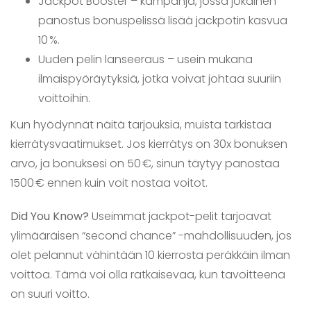
Jackpot Booster – kampanja, jossa jokainen
panostus bonuspelissä lisää jackpotin kasvua
10 %.
Uuden pelin lanseeraus – usein mukana
ilmaispyöräytyksiä, jotka voivat johtaa suuriin
voittoihin.
Kun hyödynnät näitä tarjouksia, muista tarkistaa
kierrätysvaatimukset. Jos kierrätys on 30x bonuksen
arvo, ja bonuksesi on 50 €, sinun täytyy panostaa
1500 € ennen kuin voit nostaa voitot.
Did You Know?
Useimmat jackpot-pelit tarjoavat
ylimääräisen “second chance” -mahdollisuuden, jos
olet pelannut vähintään 10 kierrosta peräkkäin ilman
voittoa. Tämä voi olla ratkaisevaa, kun tavoitteena
on suuri voitto.