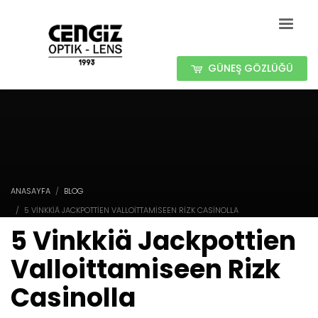
GÜNEŞ GÖZLÜĞÜ
ANASAYFA
BLOG
5 VINKKIÄ JACKPOTTIEN VALLOITTAMISEEN RIZK CASINOLLA
5 Vinkkiä Jackpottien
Valloittamiseen Rizk
Casinolla