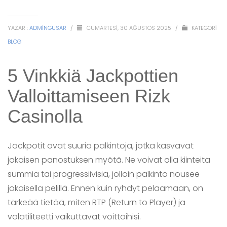
YAZAR :
ADMINGUSAR
/
CUMARTESI, 30 AĞUSTOS 2025
/
KATEGORI
BLOG
5 Vinkkiä Jackpottien
Valloittamiseen Rizk
Casinolla
Jackpotit ovat suuria palkintoja, jotka kasvavat
jokaisen panostuksen myötä. Ne voivat olla kiinteitä
summia tai progressiivisia, jolloin palkinto nousee
jokaisella pelillä. Ennen kuin ryhdyt pelaamaan, on
tärkeää tietää, miten RTP (Return to Player) ja
volatiliteetti vaikuttavat voittoihisi.