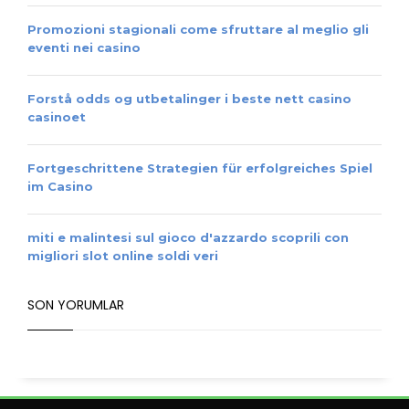
Promozioni stagionali come sfruttare al meglio gli
eventi nei casino
Forstå odds og utbetalinger i beste nett casino
casinoet
Fortgeschrittene Strategien für erfolgreiches Spiel
im Casino
miti e malintesi sul gioco d'azzardo scoprili con
migliori slot online soldi veri
SON YORUMLAR